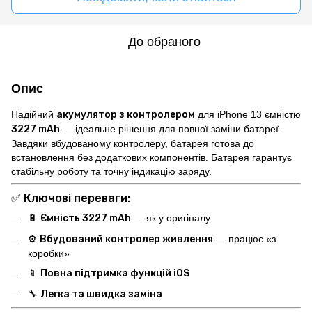
До обраного
Опис
Надійний
акумулятор з контролером
для iPhone 13 ємністю
3227 mAh
— ідеальне рішення для повної заміни батареї.
Завдяки вбудованому контролеру, батарея готова до
встановлення без додаткових компонентів. Батарея гарантує
стабільну роботу та точну індикацію заряду.
✅
Ключові переваги:
🔋
Ємність 3227 mAh
— як у оригіналу
⚙️
Вбудований контролер живлення
— працює «з
коробки»
📱
Повна підтримка функцій iOS
🔧
Легка та швидка заміна