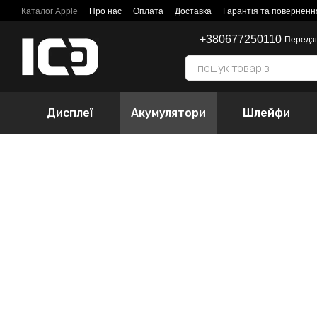
Перейти до основного контенту
Каталог Apple
Про нас
Оплата
Доставка
Гарантія та поверненн
+380677250110
Передз
Дисплеї
Акумулятори
Шлейфи