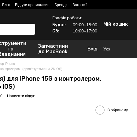
Блог
Відгуки про магазин
Бренди
Вакансії
Графік роботи:
Мій кошик
Будні:
09:00–18:00
Сб:
10:00–17:00
нструменти
Запчастини
та
Вхід
Укр
до MacBook
бладнання
ор iPhone
контролером, (прив'язується на 26 iOS)
) для iPhone 15G з контролером,
 iOS)
00
Написати відгук
В обраному