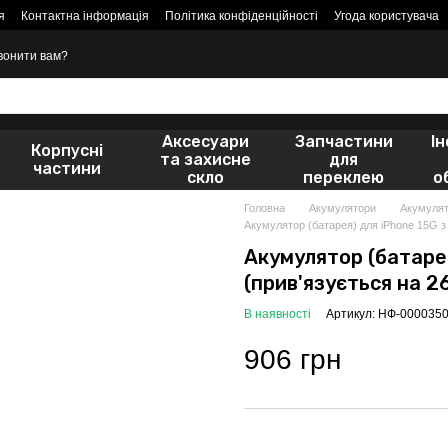
я
Контактна інформація
Політика конфіденційності
Угода користувача
вонити вам?
Аксесуари
Запчастини
І
Корпусні
та захисне
для
частини
скло
переклею
о
Головна
Акумулятори
Акумулят
Акумулятор (батарея) для iPhone 15G з 
Акумулятор (батарея
(прив'язується на 26
В наявності
Артикул: НФ-000035
906 грн