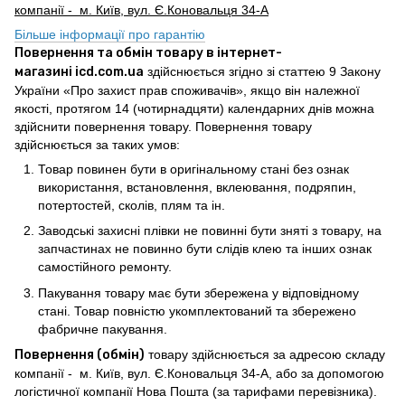
компанії - м. Київ, вул. Є.Коновальця 34-А
Більше інформації про гарантію
Повернення та обмін товару в інтернет-
магазині icd.com.ua
здійснюється згідно зі статтею 9 Закону
України «Про захист прав споживачів», якщо він належної
якості, протягом 14 (чотирнадцяти) календарних днів можна
здійснити повернення товару. Повернення товару
здійснюється за таких умов:
Товар повинен бути в оригінальному стані без ознак
використання, встановлення, вклеювання, подряпин,
потертостей, сколів, плям та ін.
Заводські захисні плівки не повинні бути зняті з товару, на
запчастинах не повинно бути слідів клею та інших ознак
самостійного ремонту.
Пакування товару має бути збережена у відповідному
стані. Товар повністю укомплектований та збережено
фабричне пакування.
Повернення (обмін)
товару здійснюється за адресою складу
компанії - м. Київ, вул. Є.Коновальця 34-А, або за допомогою
логістичної компанії Нова Пошта (за тарифами перевізника).