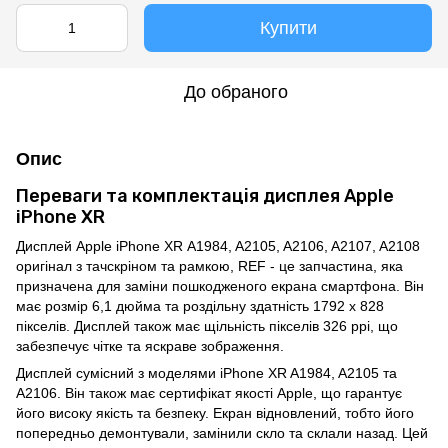
Купити
До обраного
Опис
Переваги та комплектація дисплея Apple
iPhone XR
Дисплей Apple iPhone XR A1984, A2105, A2106, A2107, A2108
оригінал з тачскріном та рамкою, REF - це запчастина, яка
призначена для заміни пошкодженого екрана смартфона. Він
має розмір 6,1 дюйма та роздільну здатність 1792 x 828
пікселів. Дисплей також має щільність пікселів 326 ppi, що
забезпечує чітке та яскраве зображення.
Дисплей сумісний з моделями iPhone XR A1984, A2105 та
A2106. Він також має сертифікат якості Apple, що гарантує
його високу якість та безпеку. Екран відновлений, тобто його
попередньо демонтували, замінили скло та склали назад. Цей