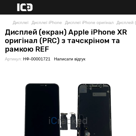
Дисплеї
Дисплеї iPhone
Дисплеї iPhone оригінал
Дисплей (
Дисплей (екран) Apple iPhone XR
оригінал (PRC) з тачскріном та
рамкою REF
Артикул:
НФ-00001721
Написати відгук