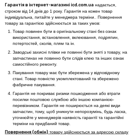
Гарантія в інтернет-магазині icd.com.ua
надається,
строком від 14 днів до 1 року. Гарантія на кожен товар
індивідуальна, питайте у менеджера терміни.. Повернення
товару за гарантією здійснюється за таких умов:
Товар повинен бути в оригінальному стані без ознак
використання, встановлення, вклеювання, подряпин,
потертостей, сколів, плям та ін.
Заводські захисні плівки не повинні бути зняті з товару, на
запчастинах не повинно бути слідів клею та інших ознак
самостійного ремонту.
Пакування товару має бути збережена у відповідному
стані. Товар повністю укомплектований та збережено
фабричне пакування.
Гарантія не покриває ризики пошкодження або втрати
посилки поштовою службою або іншою компанією-
перевізником. Гарантія не поширюється на деякі види
запчастин, тому, щоб уникнути непорозумінь, будь ласка,
уточнюйте у менеджерів наявність гарантії та гарантійні
терміни на придбаний товар.
Повернення (обмін)
товару здійснюється за адресою складу