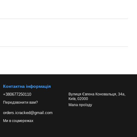
Контактна інформація
+380677250110
Вулиця Євгена Коновальця, 34а,
Київ, 02000
Передзвонити вам?
Мапа проїзду
orders.icracked@gmail.com
Ми в соцмережах