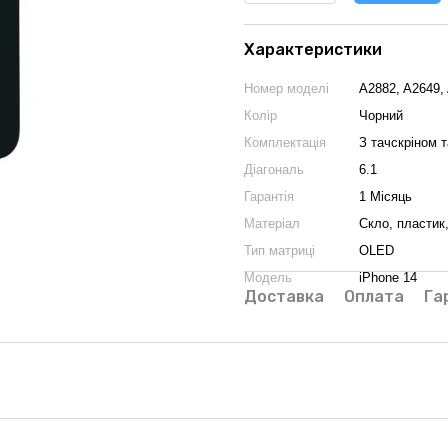
Характеристики
Номер моделі
A2882, A2649,
Колір
Чорний
Комплектація
З тачскріном 
Діагональ
6.1
Гарантія
1 Місяць
Матеріал
Скло, пластик
Тип матриці
OLED
Модель
iPhone 14
Доставка
Оплата
Га