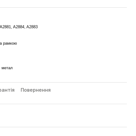
 A2881, A2884, A2883
та рамкою
, метал
рантія
Повернення