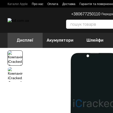
Перейти до основного контенту
Каталог Apple
Про нас
Оплата
Доставка
Гарантія та поверненн
+380677250110
Передз
Дисплеї
Акумулятори
Шлейфи