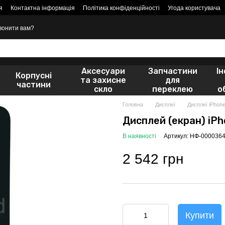
я
Контактна інформація
Політика конфіденційності
Угода користувача
вонити вам?
Аксесуари
Запчастини
І
Корпусні
та захисне
для
частини
скло
переклею
о
Головна
Дисплеї
Дисплеї iPhon
Дисплей (екран) iPh
В наявності
Артикул: НФ-000036
2 542 грн
Купити