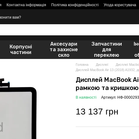
я
Контактна інформація
Політика конфіденційності
Угода користувача
вонити вам?
Аксесуари
Запчастини
І
Корпусні
та захисне
для
частини
скло
переклею
о
Головна
Дисплеї
Дисплеї Macb
Дисплей MacBook Air 13 (2018) A1932, д
Дисплей MacBook Air 
рамкою та кришкою,
В наявності
Артикул: НФ-000029
13 137 грн