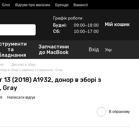
Блог
Відгуки про магазин
Бренди
Вакансії
Графік роботи:
Мій кошик
Будні:
09:00–18:00
Сб:
10:00–17:00
нструменти
Запчастини
та
Вхід
Укр
до MacBook
бладнання
ook
Дисплеї в зборі
онор в зборі з рамкою та кришкою, Gray
13 (2018) A1932, донор в зборі з
 Gray
36
Написати відгук
В обраному