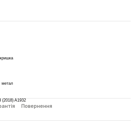
 кришка
, метал
3 (2018) A1932
рантія
Повернення