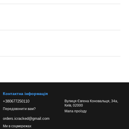
Контактна інформація
+380677250110
Вулиця Євгена Коновальця, 34а,
Київ, 02000
Передзвонити вам?
Мапа проїзду
orders.icracked@gmail.com
Ми в соцмережах