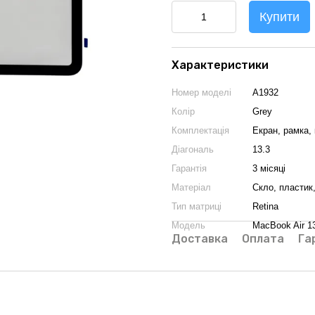
Купити
Характеристики
Номер моделі
A1932
Колір
Grey
Комплектація
Екран, рамка,
Діагональ
13.3
Гарантія
3 місяці
Матеріал
Скло, пластик
Тип матриці
Retina
Модель
MacBook Air 1
Доставка
Оплата
Га