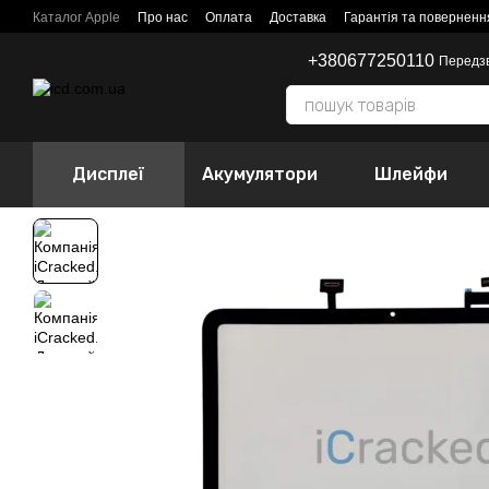
Перейти до основного контенту
Каталог Apple
Про нас
Оплата
Доставка
Гарантія та поверненн
+380677250110
Передз
Дисплеї
Акумулятори
Шлейфи