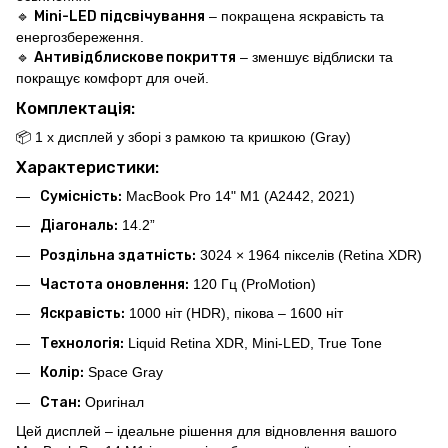
🔹
Mini-LED підсвічування
– покращена яскравість та
енергозбереження.
🔹
Антивідблискове покриття
– зменшує відблиски та
покращує комфорт для очей.
Комплектація:
📦 1 x дисплей у зборі з рамкою та кришкою (Gray)
Характеристики:
Сумісність:
MacBook Pro 14" M1 (A2442, 2021)
Діагональ:
14.2”
Роздільна здатність:
3024 × 1964 пікселів (Retina XDR)
Частота оновлення:
120 Гц (ProMotion)
Яскравість:
1000 ніт (HDR), пікова – 1600 ніт
Технологія:
Liquid Retina XDR, Mini-LED, True Tone
Колір:
Space Gray
Стан:
Оригінал
Цей дисплей – ідеальне рішення для відновлення вашого