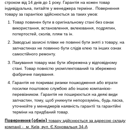
строком від 14 днів до 1 року. Гарантія на кожен товар
індивідуальна, питайте у менеджера терміни.. Повернення
товару за гарантією здійснюється за таких умов:
Товар повинен бути в оригінальному стані без ознак
використання, встановлення, вклеювання, подряпин,
потертостей, сколів, плям та ін.
Заводські захисні плівки не повинні бути зняті з товару, на
запчастинах не повинно бути слідів клею та інших ознак
самостійного ремонту.
Пакування товару має бути збережена у відповідному
стані. Товар повністю укомплектований та збережено
фабричне пакування.
Гарантія не покриває ризики пошкодження або втрати
посилки поштовою службою або іншою компанією-
перевізником. Гарантія не поширюється на деякі види
запчастин, тому, щоб уникнути непорозумінь, будь ласка,
уточнюйте у менеджерів наявність гарантії та гарантійні
терміни на придбаний товар.
Повернення (обмін)
товару здійснюється за адресою складу
компанії - м. Київ, вул. Є.Коновальця 34-А