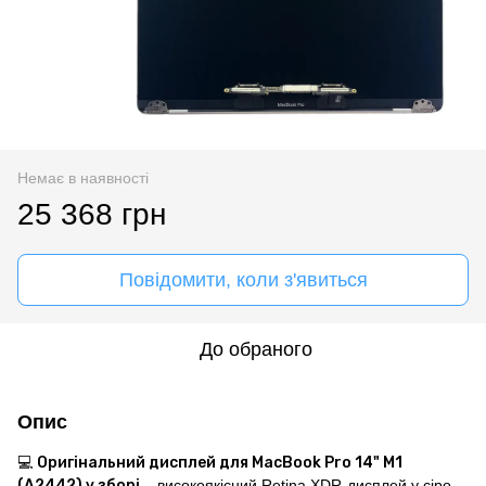
Немає в наявності
25 368 грн
Повідомити, коли з'явиться
До обраного
Опис
💻
Оригінальний дисплей для MacBook Pro 14" M1
(A2442) у зборі
– високоякісний Retina XDR-дисплей у сіро-