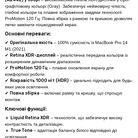
графітовому кольорі (Gray). Забезпечує неймовірну чіткість,
глибокі кольори та плавне зображення завдяки технології
ProMotion 120 Гц. Повна збірка з рамкою та кришкою дозволяє
легко замінити пошкоджений екран.
Основні переваги:
✔
Оригінальна якість
– 100% сумісність із MacBook Pro 14
M1 (2021).
✔
Retina XDR-дисплей
– реалістична передача кольорів із
розширеним динамічним діапазоном.
✔
ProMotion 120 Гц
– плавне оновлення екрану для
комфортної роботи.
✔
Яскравість 1000 ніт (HDR)
– ідеально підходить для будь-
яких умов освітлення.
✔
Повна збірка
– включає рамку та кришку, що спрощує
монтаж.
Ключові функції:
🔹
Liquid Retina XDR
– технологія, що забезпечує високу
контрастність та деталізацію.
🔹
True Tone
– адаптація балансу білого відповідно до
освітлення.