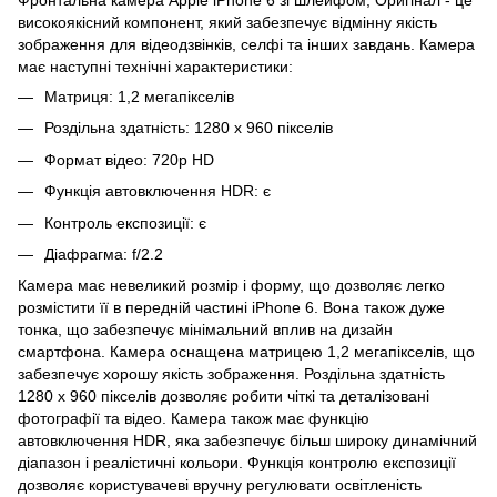
високоякісний компонент, який забезпечує відмінну якість
зображення для відеодзвінків, селфі та інших завдань. Камера
має наступні технічні характеристики:
Матриця: 1,2 мегапікселів
Роздільна здатність: 1280 x 960 пікселів
Формат відео: 720p HD
Функція автовключення HDR: є
Контроль експозиції: є
Діафрагма: f/2.2
Камера має невеликий розмір і форму, що дозволяє легко
розмістити її в передній частині iPhone 6. Вона також дуже
тонка, що забезпечує мінімальний вплив на дизайн
смартфона. Камера оснащена матрицею 1,2 мегапікселів, що
забезпечує хорошу якість зображення. Роздільна здатність
1280 x 960 пікселів дозволяє робити чіткі та деталізовані
фотографії та відео. Камера також має функцію
автовключення HDR, яка забезпечує більш широку динамічний
діапазон і реалістичні кольори. Функція контролю експозиції
дозволяє користувачеві вручну регулювати освітленість