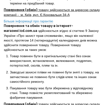
терміни на придбаний товар.
Повернення (обмін)
товару здійснюється за адресою складу
компанії - м. Київ, вул. Є.Коновальця 34-А
Більше інформації про гарантію
Повернення та обмін товару в інтернет-
магазині icd.com.ua
здійснюється згідно зі статтею 9 Закону
України «Про захист прав споживачів», якщо він належної
якості, протягом 14 (чотирнадцяти) календарних днів можна
здійснити повернення товару. Повернення товару
здійснюється за таких умов:
Товар повинен бути в оригінальному стані без ознак
використання, встановлення, вклеювання, подряпин,
потертостей, сколів, плям та ін.
Заводські захисні плівки не повинні бути зняті з товару, на
запчастинах не повинно бути слідів клею та інших ознак
самостійного ремонту.
Пакування товару має бути збережена у відповідному
стані. Товар повністю укомплектований та збережено
фабричне пакування.
Повернення (обмін)
товару здійснюється за адресою складу