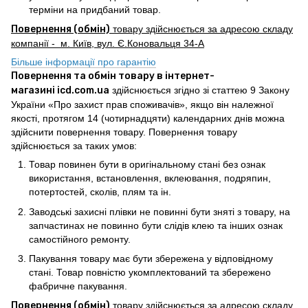
терміни на придбаний товар.
Повернення (обмін)
товару здійснюється за адресою складу
компанії - м. Київ, вул. Є.Коновальця 34-А
Більше інформації про гарантію
Повернення та обмін товару в інтернет-
магазині icd.com.ua
здійснюється згідно зі статтею 9 Закону
України «Про захист прав споживачів», якщо він належної
якості, протягом 14 (чотирнадцяти) календарних днів можна
здійснити повернення товару. Повернення товару
здійснюється за таких умов:
Товар повинен бути в оригінальному стані без ознак
використання, встановлення, вклеювання, подряпин,
потертостей, сколів, плям та ін.
Заводські захисні плівки не повинні бути зняті з товару, на
запчастинах не повинно бути слідів клею та інших ознак
самостійного ремонту.
Пакування товару має бути збережена у відповідному
стані. Товар повністю укомплектований та збережено
фабричне пакування.
Повернення (обмін)
товару здійснюється за адресою складу