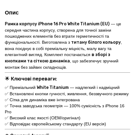
Опис
Рамка корпусу iPhone 16 Pro White Titanium (EU)
— це
середня частина корпусу, створена для точної заміни
пошкоджених елементів без втрати герметичності та
функціональності. Виготовлена з
титану білого кольору
,
вона поєднує в собі преміальну міцність, малу вагу та
елегантний вигляд. Комплект постачається
в зборі з
кнопками та сіткою динаміка
, що забезпечує зручний
монтаж без зайвих складнощів.
🌟
Ключові переваги:
✅ Преміальний
White Titanium
— надлегкий і надміцний
✅ Встановлені кнопки гучності, живлення, беззвучного режиму
✅ Сітка для динаміка вже інтегрована
✅ Точна заводська геометрія — 100% сумісність з iPhone 16
Pro
✅ Високий клас якості (OEM/оригінал)
✅ Відповідає європейському стандарту (EU версія)