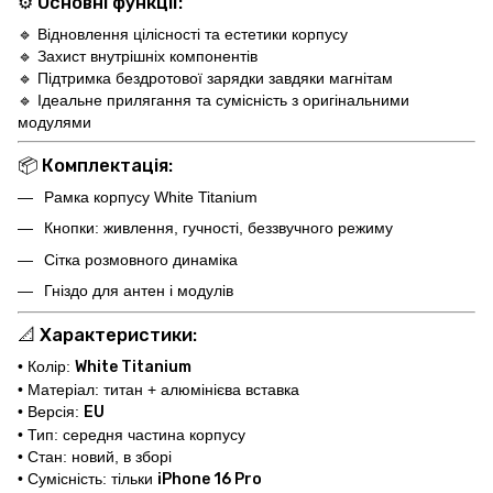
⚙️
Основні функції:
🔹 Відновлення цілісності та естетики корпусу
🔹 Захист внутрішніх компонентів
🔹 Підтримка бездротової зарядки завдяки магнітам
🔹 Ідеальне прилягання та сумісність з оригінальними
модулями
📦
Комплектація:
Рамка корпусу White Titanium
Кнопки: живлення, гучності, беззвучного режиму
Сітка розмовного динаміка
Гніздо для антен і модулів
📐
Характеристики:
• Колір:
White Titanium
• Матеріал: титан + алюмінієва вставка
• Версія:
EU
• Тип: середня частина корпусу
• Стан: новий, в зборі
• Сумісність: тільки
iPhone 16 Pro