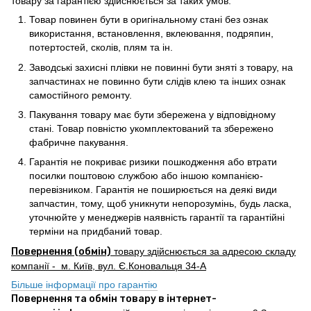
товару за гарантією здійснюється за таких умов:
Товар повинен бути в оригінальному стані без ознак
використання, встановлення, вклеювання, подряпин,
потертостей, сколів, плям та ін.
Заводські захисні плівки не повинні бути зняті з товару, на
запчастинах не повинно бути слідів клею та інших ознак
самостійного ремонту.
Пакування товару має бути збережена у відповідному
стані. Товар повністю укомплектований та збережено
фабричне пакування.
Гарантія не покриває ризики пошкодження або втрати
посилки поштовою службою або іншою компанією-
перевізником. Гарантія не поширюється на деякі види
запчастин, тому, щоб уникнути непорозумінь, будь ласка,
уточнюйте у менеджерів наявність гарантії та гарантійні
терміни на придбаний товар.
Повернення (обмін)
товару здійснюється за адресою складу
компанії - м. Київ, вул. Є.Коновальця 34-А
Більше інформації про гарантію
Повернення та обмін товару в інтернет-