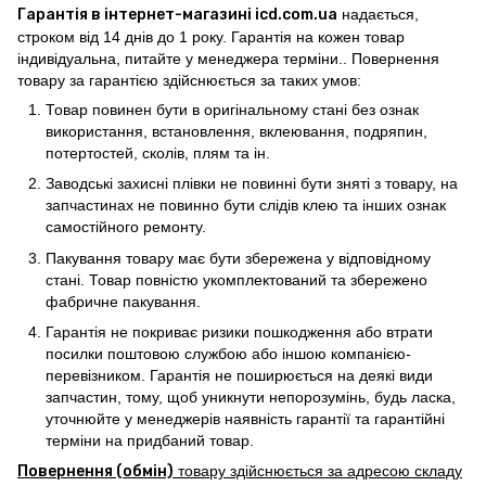
Гарантія в інтернет-магазині icd.com.ua
надається,
строком від 14 днів до 1 року. Гарантія на кожен товар
індивідуальна, питайте у менеджера терміни.. Повернення
товару за гарантією здійснюється за таких умов:
Товар повинен бути в оригінальному стані без ознак
використання, встановлення, вклеювання, подряпин,
потертостей, сколів, плям та ін.
Заводські захисні плівки не повинні бути зняті з товару, на
запчастинах не повинно бути слідів клею та інших ознак
самостійного ремонту.
Пакування товару має бути збережена у відповідному
стані. Товар повністю укомплектований та збережено
фабричне пакування.
Гарантія не покриває ризики пошкодження або втрати
посилки поштовою службою або іншою компанією-
перевізником. Гарантія не поширюється на деякі види
запчастин, тому, щоб уникнути непорозумінь, будь ласка,
уточнюйте у менеджерів наявність гарантії та гарантійні
терміни на придбаний товар.
Повернення (обмін)
товару здійснюється за адресою складу