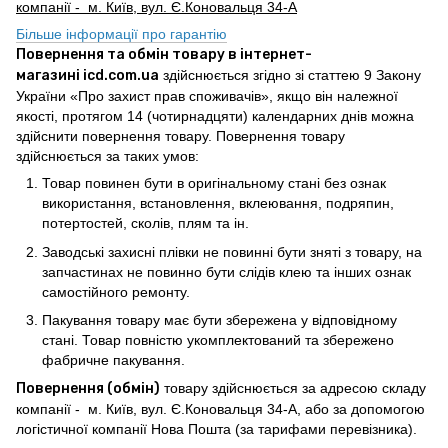
компанії - м. Київ, вул. Є.Коновальця 34-А
Більше інформації про гарантію
Повернення та обмін товару в інтернет-
магазині icd.com.ua
здійснюється згідно зі статтею 9 Закону
України «Про захист прав споживачів», якщо він належної
якості, протягом 14 (чотирнадцяти) календарних днів можна
здійснити повернення товару. Повернення товару
здійснюється за таких умов:
Товар повинен бути в оригінальному стані без ознак
використання, встановлення, вклеювання, подряпин,
потертостей, сколів, плям та ін.
Заводські захисні плівки не повинні бути зняті з товару, на
запчастинах не повинно бути слідів клею та інших ознак
самостійного ремонту.
Пакування товару має бути збережена у відповідному
стані. Товар повністю укомплектований та збережено
фабричне пакування.
Повернення (обмін)
товару здійснюється за адресою складу
компанії - м. Київ, вул. Є.Коновальця 34-А, або за допомогою
логістичної компанії Нова Пошта (за тарифами перевізника).