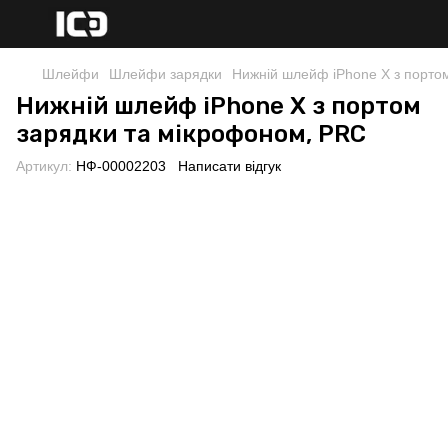
Шлейфи
Шлейфи зарядки
Нижній шлейф iPhone X з порто
Нижній шлейф iPhone X з портом
зарядки та мікрофоном, PRC
Артикул:
НФ-00002203
Написати відгук