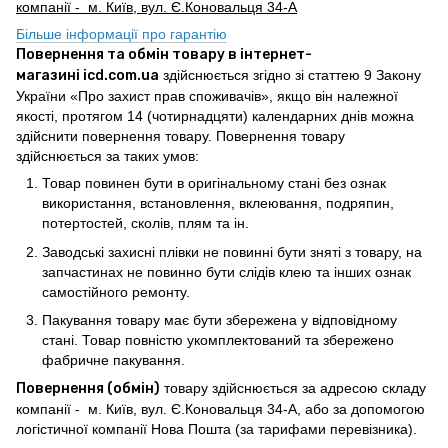
компанії - м. Київ, вул. Є.Коновальця 34-А
Більше інформації про гарантію
Повернення та обмін товару в інтернет-
магазині icd.com.ua
здійснюється згідно зі статтею 9 Закону
України «Про захист прав споживачів», якщо він належної
якості, протягом 14 (чотирнадцяти) календарних днів можна
здійснити повернення товару. Повернення товару
здійснюється за таких умов:
Товар повинен бути в оригінальному стані без ознак
використання, встановлення, вклеювання, подряпин,
потертостей, сколів, плям та ін.
Заводські захисні плівки не повинні бути зняті з товару, на
запчастинах не повинно бути слідів клею та інших ознак
самостійного ремонту.
Пакування товару має бути збережена у відповідному
стані. Товар повністю укомплектований та збережено
фабричне пакування.
Повернення (обмін)
товару здійснюється за адресою складу
компанії - м. Київ, вул. Є.Коновальця 34-А, або за допомогою
логістичної компанії Нова Пошта (за тарифами перевізника).