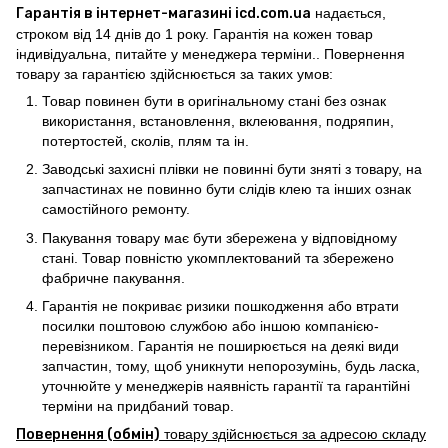
Гарантія в інтернет-магазині icd.com.ua
надається,
строком від 14 днів до 1 року. Гарантія на кожен товар
індивідуальна, питайте у менеджера терміни.. Повернення
товару за гарантією здійснюється за таких умов:
Товар повинен бути в оригінальному стані без ознак
використання, встановлення, вклеювання, подряпин,
потертостей, сколів, плям та ін.
Заводські захисні плівки не повинні бути зняті з товару, на
запчастинах не повинно бути слідів клею та інших ознак
самостійного ремонту.
Пакування товару має бути збережена у відповідному
стані. Товар повністю укомплектований та збережено
фабричне пакування.
Гарантія не покриває ризики пошкодження або втрати
посилки поштовою службою або іншою компанією-
перевізником. Гарантія не поширюється на деякі види
запчастин, тому, щоб уникнути непорозумінь, будь ласка,
уточнюйте у менеджерів наявність гарантії та гарантійні
терміни на придбаний товар.
Повернення (обмін)
товару здійснюється за адресою складу