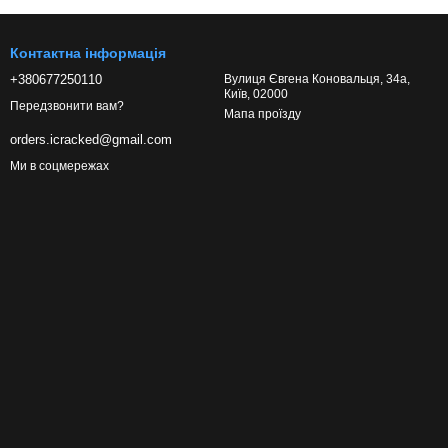
Контактна інформація
+380677250110
Вулиця Євгена Коновальця, 34а,
Київ, 02000
Передзвонити вам?
Мапа проїзду
orders.icracked@gmail.com
Ми в соцмережах