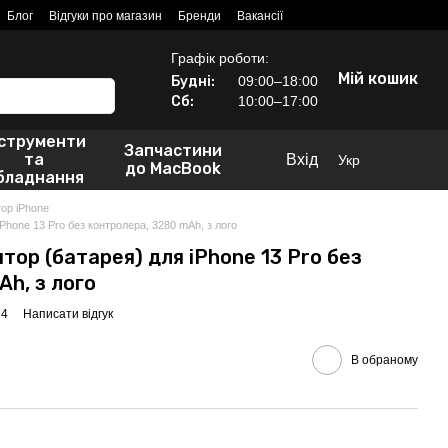
Блог
Відгуки про магазин
Бренди
Вакансії
Графік роботи:
Мій кошик
Будні:
09:00–18:00
Сб:
10:00–17:00
нструменти
Запчастини
та
Вхід
Укр
до MacBook
бладнання
ор iPhone
Phone 13 Pro без контролера, 3280 mAh, з лого
ор (батарея) для iPhone 13 Pro без
h, з лого
74
Написати відгук
В обраному