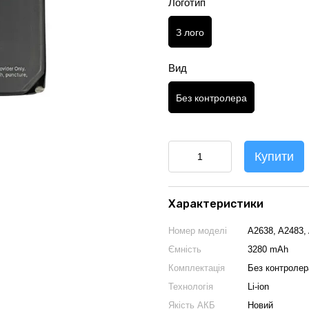
Логотип
З лого
Вид
Без контролера
Купити
Характеристики
Номер моделі
A2638, A2483,
Ємність
3280 mAh
Комплектація
Без контролер
Технологія
Li-ion
Якість АКБ
Новий