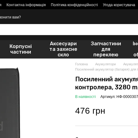
я
Контактна інформація
Політика конфіденційності
Угода користувача
вонити вам?
Аксесуари
Запчастини
І
Корпусні
та захисне
для
частини
скло
переклею
о
Головна
Акумулятори
Акумулят
Посиленний акумулятор (батарея) для i
Посиленний акумулят
контролера, 3280 mA
В наявності
Артикул: НФ-000030
476 грн