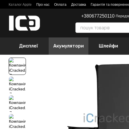
Перейти до основного контенту
Каталог Apple
Про нас
Оплата
Доставка
Гарантія та поверненн
+380677250110
Передз
Дисплеї
Акумулятори
Шлейфи