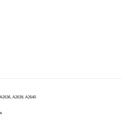
 A2636, A2639, A2640
а