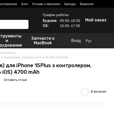
 соглашение
Блог
Отзывы о магазине
Бренды
Вакансии
График работы:
Мой заказ
Будние:
09:00–18:00
Сб:
10:00–17:00
струменты
Запчасти к
и
Вход
Рус
MacBook
рудование
ятор iPhone
 з контролером, (прив'язується на 26 iOS) 4700 mAh
) для iPhone 15Plus з контролером,
6 iOS) 4700 mAh
Оставить отзыв
В желания