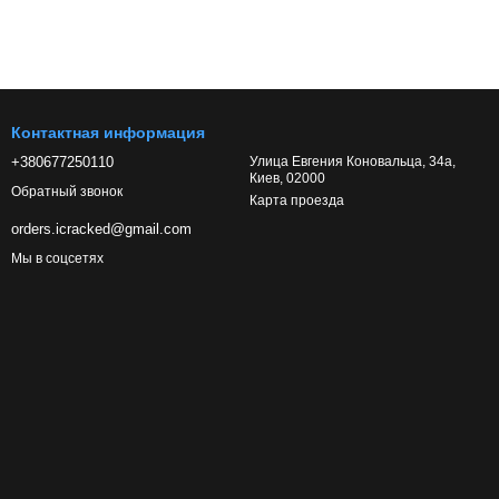
Контактная информация
+380677250110
Улица Евгения Коновальца, 34а,
Киев, 02000
Обратный звонок
Карта проезда
orders.icracked@gmail.com
Мы в соцсетях