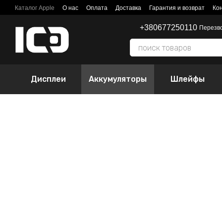
Перейти к основному контенту
Каталог Apple
О нас
Оплата
Доставка
Гарантия и возврат
Ко
+380677250110
Перезв
Дисплеи
Аккумуляторы
Шлейфы