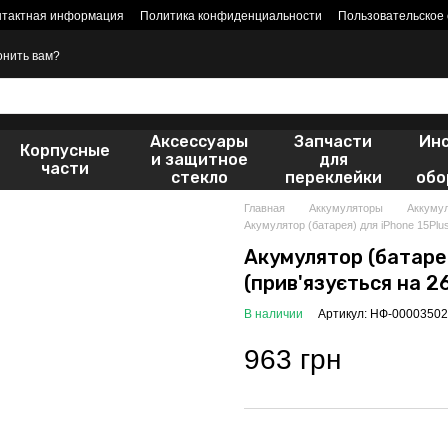
нтактная информация
Политика конфиденциальности
Пользовательское
онить вам?
Аксессуары
Запчасти
Ин
Корпусные
и защитное
для
части
стекло
переклейки
обо
Главная
Аккумуляторы
Аккумул
Акумулятор (батарея) для iPhone 15Plus
Акумулятор (батарея
(прив'язується на 2
В наличии
Артикул: НФ-00003502
963 грн