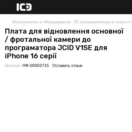
Инструменты и оборудование
JC программаторы и платы к
Плата для відновлення основної
/ фротальної камери до
програматора JCID V1SE для
iPhone 16 серії
Артикул:
НФ-00003715
Оставить отзыв