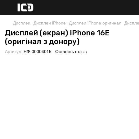
Дисплеи
Дисплеи iPhone
Дисплеи iPhone оригинал
Диспле
Дисплей (екран) iPhone 16E
(оригінал з донору)
Артикул:
НФ-00004015
Оставить отзыв