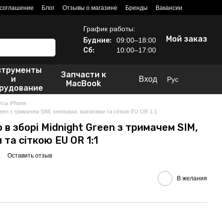
 соглашение
Блог
Отзывы о магазине
Бренды
Вакансии
График работы:
Мой заказ
Будние:
09:00–18:00
Сб:
10:00–17:00
струменты
Запчасти к
и
Вход
Рус
MacBook
рудование
усы iPhone
Green з тримачем SIM, кнопками, магнітами та сіткою EU OR 1:1
o в зборі Midnight Green з тримачем SIM,
 та сіткою EU OR 1:1
Оставить отзыв
В желания