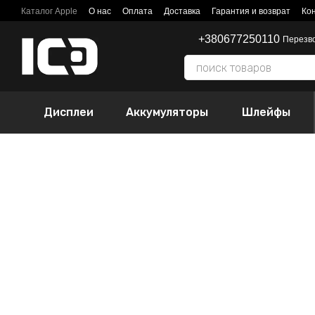
Перейти к основному контенту
Каталог Apple
О нас
Оплата
Доставка
Гарантия и возврат
Ко
+380677250110
Перезв
Дисплеи
Аккумуляторы
Шлейфы