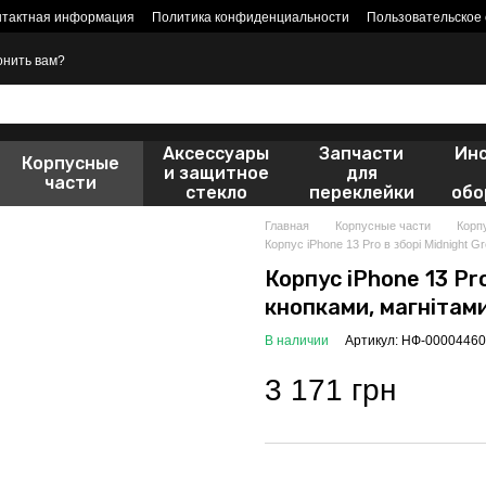
нтактная информация
Политика конфиденциальности
Пользовательское
онить вам?
Аксессуары
Запчасти
Ин
Корпусные
и защитное
для
части
стекло
переклейки
обо
Главная
Корпусные части
Корп
Корпус iPhone 13 Pro в зборі Midnight 
Корпус iPhone 13 Pr
кнопками, магнітами
В наличии
Артикул: НФ-00004460
3 171 грн