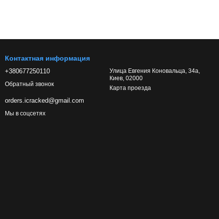
Контактная информация
+380677250110
Улица Евгения Коновальца, 34а,
Киев, 02000
Обратный звонок
Карта проезда
orders.icracked@gmail.com
Мы в соцсетях