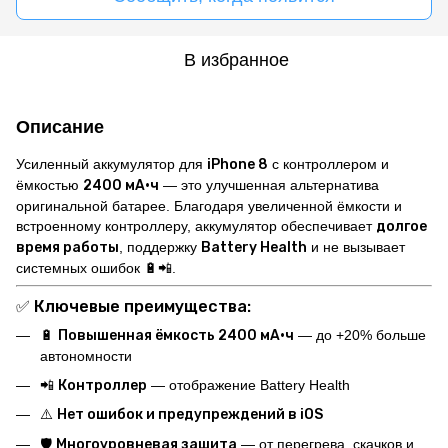
В избранное
Описание
Усиленный аккумулятор для
iPhone 8
с контроллером и
ёмкостью
2400 мА·ч
— это улучшенная альтернатива
оригинальной батарее. Благодаря увеличенной ёмкости и
встроенному контроллеру, аккумулятор обеспечивает
долгое
время работы
, поддержку
Battery Health
и не вызывает
системных ошибок 🔋📲.
✅
Ключевые преимущества:
🔋
Повышенная ёмкость 2400 мА·ч
— до +20% больше
автономности
📲
Контроллер
— отображение Battery Health
⚠️
Нет ошибок и предупреждений в iOS
🛡️
Многоуровневая защита
— от перегрева, скачков и