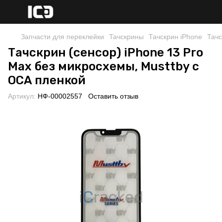
Запчасти для переклейки
Тачскрины
Тачскрин iPhone
Тачс
Тачскрин (сенсор) iPhone 13 Pro
Max без микросхемы, Musttby с
OCA пленкой
Артикул:
НФ-00002557
Оставить отзыв