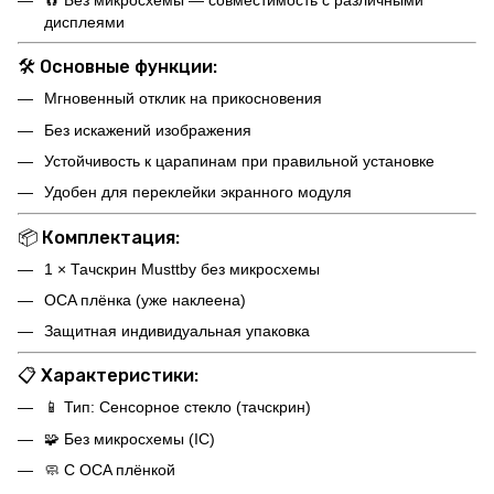
дисплеями
🛠️
Основные функции:
Мгновенный отклик на прикосновения
Без искажений изображения
Устойчивость к царапинам при правильной установке
Удобен для переклейки экранного модуля
📦
Комплектация:
1 × Тачскрин Musttby без микросхемы
OCA плёнка (уже наклеена)
Защитная индивидуальная упаковка
📋
Характеристики:
📱 Тип: Сенсорное стекло (тачскрин)
🧩 Без микросхемы (IC)
🧼 С OCA плёнкой