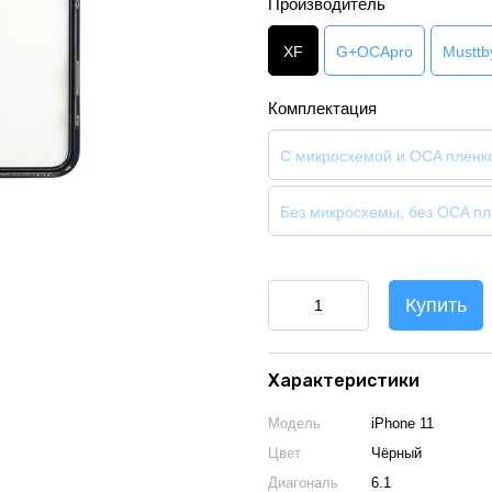
Производитель
XF
G+OCApro
Musttb
Комплектация
С микросхемой и OCA пленк
Без микросхемы, без OCA пл
Купить
Характеристики
Модель
iPhone 11
Цвет
Чёрный
Диагональ
6.1