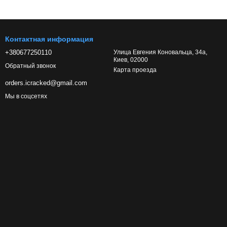
Контактная информация
+380677250110
Улица Евгения Коновальца, 34а,
Киев, 02000
Обратный звонок
Карта проезда
orders.icracked@gmail.com
Мы в соцсетях