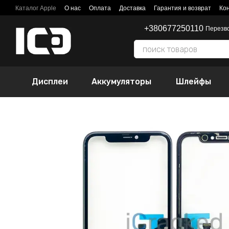
Перейти к основному контенту
Каталог Apple
О нас
Оплата
Доставка
Гарантия и возврат
Ко
+380677250110
Перезв
Дисплеи
Аккумуляторы
Шлейфы