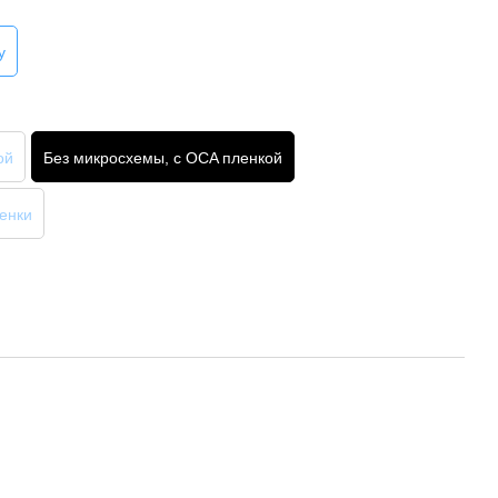
y
ой
Без микросхемы, с OCA пленкой
енки