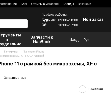
 соглашение
Блог
Отзывы о магазине
Бренды
Вакансии
График работы:
Мой заказ
Будние:
09:00–18:00
Сб:
10:00–17:00
струменты
Запчасти к
и
Вход
Рус
MacBook
рудование
Тачскрины
Тачскрин iPhone
 без микросхемы, XF с OCA пленкой
Phone 11 с рамкой без микросхемы, XF с
Оставить отзыв
В желания