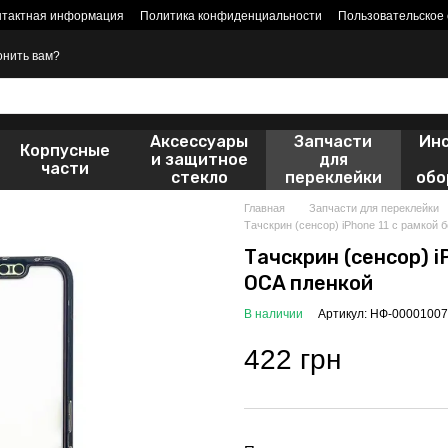
нтактная информация
Политика конфиденциальности
Пользовательское
онить вам?
Аксессуары
Запчасти
Ин
Корпусные
и защитное
для
части
стекло
переклейки
обо
Главная
Запчасти для переклейки
Тачскрин (сенсор) iPhone 11 с рамкой
Тачскрин (сенсор) i
OCA пленкой
В наличии
Артикул: НФ-00001007
422 грн