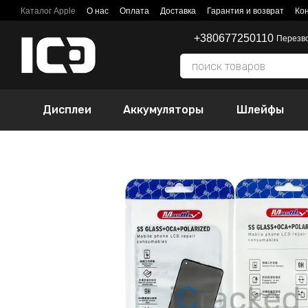
Перейти к основному контенту
Каталог Apple
О нас
Оплата
Доставка
Гарантия и возврат
Ко
+380677250110
Перезв
Дисплеи
Аккумуляторы
Шлейфы