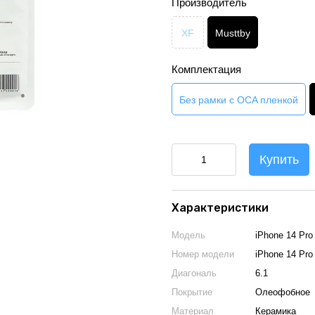
Производитель
XF
Musttby
Комплектация
Без рамки с OCA пленкой
Купить
Характеристики
Модель
iPhone 14 Pro
Номер модели
iPhone 14 Pro
Диагональ
6.1
Покрытие
Олеофобное
Материал
Керамика