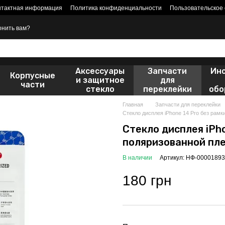
нтактная информация
Политика конфиденциальности
Пользовательское
онить вам?
Аксессуары
Запчасти
Ин
Корпусные
и защитное
для
части
стекло
переклейки
обо
Главная
Запчасти для переклейки
Стекло дисплея iPhone 14 Pro без рамк
Стекло дисплея iPho
поляризованной пл
В наличии
Артикул: НФ-00001893
180 грн