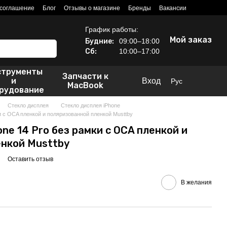
 соглашение
Блог
Отзывы о магазине
Бренды
Вакансии
График работы:
Мой заказ
Будние:
09:00–18:00
Сб:
10:00–17:00
струменты
Запчасти к
и
Вход
Рус
MacBook
рудование
Стекло дисплея
Стекло дисплея iPhone
и с OCA пленкой и поляризованной пленкой Musttby
ne 14 Pro без рамки с OCA пленкой и
енкой Musttby
Оставить отзыв
В желания