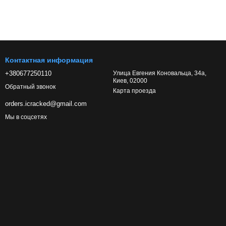
Контактная информация
+380677250110
Улица Евгения Коновальца, 34а,
Киев, 02000
Обратный звонок
Карта проезда
orders.icracked@gmail.com
Мы в соцсетях