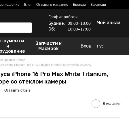
 соглашение
Блог
Отзывы о магазине
Бренды
Вакансии
График работы:
Мой заказ
Будние:
09:00–18:00
Сб:
10:00–17:00
струменты
Запчасти к
и
Вход
Рус
MacBook
рудование
ие крышки iPhone
ax White Titanium, обычный вырез в сборе со стеклом камеры
са iPhone 16 Pro Max White Titanium,
оре со стеклом камеры
Оставить отзыв
В желания