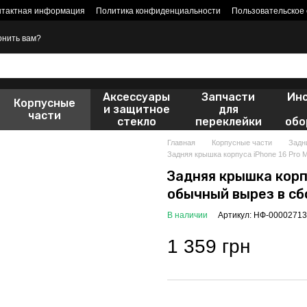
нтактная информация
Политика конфиденциальности
Пользовательское
онить вам?
Аксессуары
Запчасти
Ин
Корпусные
и защитное
для
части
стекло
переклейки
обо
Главная
Корпусные части
Задн
Задняя крышка корпуса iPhone 16 Pro M
Задняя крышка корпу
обычный вырез в сб
В наличии
Артикул: НФ-00002713
1 359 грн