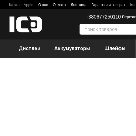
Перейти к основному контенту
Каталог Apple
О нас
Оплата
Доставка
Гарантия и возврат
Ко
+380677250110
Перезв
Дисплеи
Аккумуляторы
Шлейфы