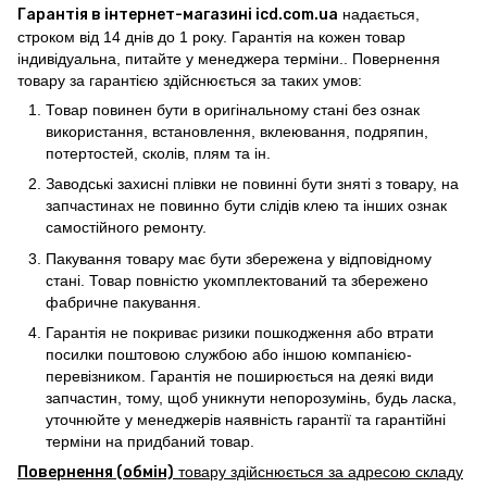
Гарантія в інтернет-магазині icd.com.ua
надається,
строком від 14 днів до 1 року. Гарантія на кожен товар
індивідуальна, питайте у менеджера терміни.. Повернення
товару за гарантією здійснюється за таких умов:
Товар повинен бути в оригінальному стані без ознак
використання, встановлення, вклеювання, подряпин,
потертостей, сколів, плям та ін.
Заводські захисні плівки не повинні бути зняті з товару, на
запчастинах не повинно бути слідів клею та інших ознак
самостійного ремонту.
Пакування товару має бути збережена у відповідному
стані. Товар повністю укомплектований та збережено
фабричне пакування.
Гарантія не покриває ризики пошкодження або втрати
посилки поштовою службою або іншою компанією-
перевізником. Гарантія не поширюється на деякі види
запчастин, тому, щоб уникнути непорозумінь, будь ласка,
уточнюйте у менеджерів наявність гарантії та гарантійні
терміни на придбаний товар.
Повернення (обмін)
товару здійснюється за адресою складу