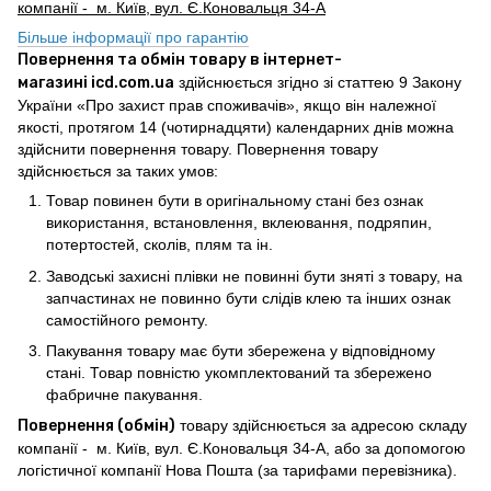
компанії - м. Київ, вул. Є.Коновальця 34-А
Більше інформації про гарантію
Повернення та обмін товару в інтернет-
магазині icd.com.ua
здійснюється згідно зі статтею 9 Закону
України «Про захист прав споживачів», якщо він належної
якості, протягом 14 (чотирнадцяти) календарних днів можна
здійснити повернення товару. Повернення товару
здійснюється за таких умов:
Товар повинен бути в оригінальному стані без ознак
використання, встановлення, вклеювання, подряпин,
потертостей, сколів, плям та ін.
Заводські захисні плівки не повинні бути зняті з товару, на
запчастинах не повинно бути слідів клею та інших ознак
самостійного ремонту.
Пакування товару має бути збережена у відповідному
стані. Товар повністю укомплектований та збережено
фабричне пакування.
Повернення (обмін)
товару здійснюється за адресою складу
компанії - м. Київ, вул. Є.Коновальця 34-А, або за допомогою
логістичної компанії Нова Пошта (за тарифами перевізника).