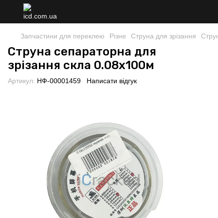
Запчастини для переклею
Різне
Струна для зрізання
Стру
Струна сепараторна для
зрізання скла 0.08x100м
Артикул:
НФ-00001459
Написати відгук