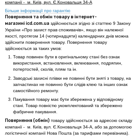
компанії - м. Київ, вул. Є.Коновальця 34-А
Більше інформації про гарантію
Повернення та обмін товару в інтернет-
магазині icd.com.ua
здійснюється згідно зі статтею 9 Закону
України «Про захист прав споживачів», якщо він належної
якості, протягом 14 (чотирнадцяти) календарних днів можна
здійснити повернення товару. Повернення товару
здійснюється за таких умов:
Товар повинен бути в оригінальному стані без ознак
використання, встановлення, вклеювання, подряпин,
потертостей, сколів, плям та ін.
Заводські захисні плівки не повинні бути зняті з товару, на
запчастинах не повинно бути слідів клею та інших ознак
самостійного ремонту.
Пакування товару має бути збережена у відповідному
стані. Товар повністю укомплектований та збережено
фабричне пакування.
Повернення (обмін)
товару здійснюється за адресою складу
компанії - м. Київ, вул. Є.Коновальця 34-А, або за допомогою
логістичної компанії Нова Пошта (за тарифами перевізника).