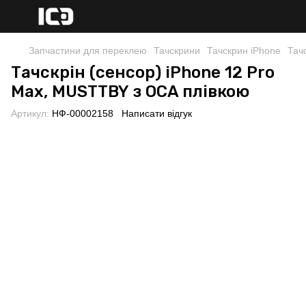
Запчастини для переклею
Тачскрини
Тачскрин iPhone
Тач
Тачскрін (сенсор) iPhone 12 Pro
Max, MUSTTBY з OCA плівкою
Артикул:
НФ-00002158
Написати відгук