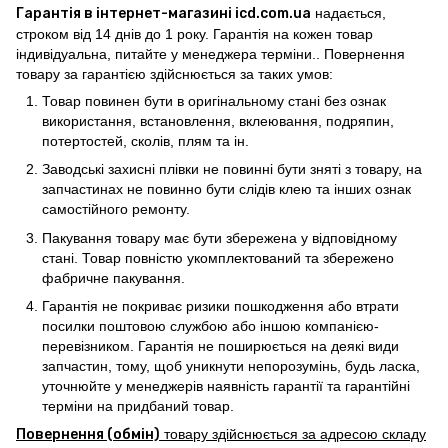
Гарантія в інтернет-магазині icd.com.ua
надається,
строком від 14 днів до 1 року. Гарантія на кожен товар
індивідуальна, питайте у менеджера терміни.. Повернення
товару за гарантією здійснюється за таких умов:
Товар повинен бути в оригінальному стані без ознак
використання, встановлення, вклеювання, подряпин,
потертостей, сколів, плям та ін.
Заводські захисні плівки не повинні бути зняті з товару, на
запчастинах не повинно бути слідів клею та інших ознак
самостійного ремонту.
Пакування товару має бути збережена у відповідному
стані. Товар повністю укомплектований та збережено
фабричне пакування.
Гарантія не покриває ризики пошкодження або втрати
посилки поштовою службою або іншою компанією-
перевізником. Гарантія не поширюється на деякі види
запчастин, тому, щоб уникнути непорозумінь, будь ласка,
уточнюйте у менеджерів наявність гарантії та гарантійні
терміни на придбаний товар.
Повернення (обмін)
товару здійснюється за адресою складу