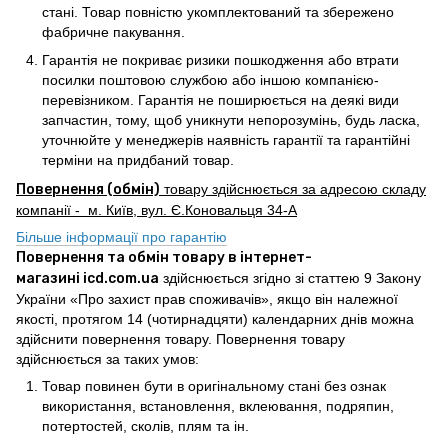
стані. Товар повністю укомплектований та збережено
фабричне пакування.
Гарантія не покриває ризики пошкодження або втрати
посилки поштовою службою або іншою компанією-
перевізником. Гарантія не поширюється на деякі види
запчастин, тому, щоб уникнути непорозумінь, будь ласка,
уточнюйте у менеджерів наявність гарантії та гарантійні
терміни на придбаний товар.
Повернення (обмін)
товару здійснюється за адресою складу
компанії - м. Київ, вул. Є.Коновальця 34-А
Більше інформації про гарантію
Повернення та обмін товару в інтернет-
магазині icd.com.ua
здійснюється згідно зі статтею 9 Закону
України «Про захист прав споживачів», якщо він належної
якості, протягом 14 (чотирнадцяти) календарних днів можна
здійснити повернення товару. Повернення товару
здійснюється за таких умов:
Товар повинен бути в оригінальному стані без ознак
використання, встановлення, вклеювання, подряпин,
потертостей, сколів, плям та ін.