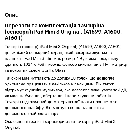
Опис
Переваги та комплектація тачскріна
(сенсора) iPad Mini 3 Original, (A1599, A1600,
A1601)
Тачскрін (сенсор) iPad Mini 3 Original, (A1599, A1600, A1601) -
це ємнісний сенсорний екран, який використовується в
планшеті iPad Mini 3. Він має розмір 7,9 дюйма і роздільну
здатність 1024 x 768 пікселів. Сенсор виконаний з TFT-матриці
та покритий склом Gorilla Glass.
Тачскрін має чутливість до дотику 10 точок, що дозволяє
одночасно працювати з декількома пальцями. Він також
підтримує функцію мультитач, яка дозволяє виконувати такі дії,
як масштабування, обертання і перетягування об'єктів.
Тачскрін підключений до материнської плати планшета за
допомогою шлейфу. Він монтується на планшеті за
допомогою клейового шару.
Ось основні технічні характеристики тачскріну iPad Mini 3
Original: