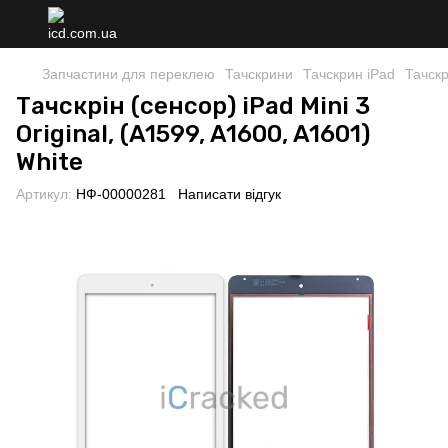
Запчастини для переклею
Тачскрини
Тачскрин iPad
Тачскр
Тачскрін (сенсор) iPad Mini 3
Original, (A1599, A1600, A1601)
White
Артикул:
НФ-00000281
Написати відгук