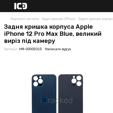
Корпусні частини
Задні кришки iPhone
Задня кришка корпуса
Задня кришка корпуса Apple
iPhone 12 Pro Max Blue, великий
виріз під камеру
Артикул:
НФ-00000315
Написати відгук