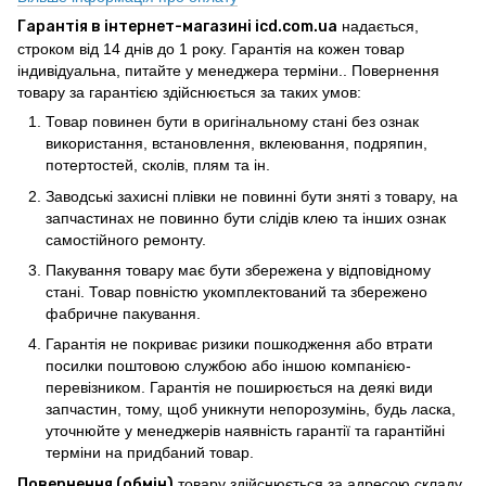
Гарантія в інтернет-магазині icd.com.ua
надається,
строком від 14 днів до 1 року. Гарантія на кожен товар
індивідуальна, питайте у менеджера терміни.. Повернення
товару за гарантією здійснюється за таких умов:
Товар повинен бути в оригінальному стані без ознак
використання, встановлення, вклеювання, подряпин,
потертостей, сколів, плям та ін.
Заводські захисні плівки не повинні бути зняті з товару, на
запчастинах не повинно бути слідів клею та інших ознак
самостійного ремонту.
Пакування товару має бути збережена у відповідному
стані. Товар повністю укомплектований та збережено
фабричне пакування.
Гарантія не покриває ризики пошкодження або втрати
посилки поштовою службою або іншою компанією-
перевізником. Гарантія не поширюється на деякі види
запчастин, тому, щоб уникнути непорозумінь, будь ласка,
уточнюйте у менеджерів наявність гарантії та гарантійні
терміни на придбаний товар.
Повернення (обмін)
товару здійснюється за адресою складу