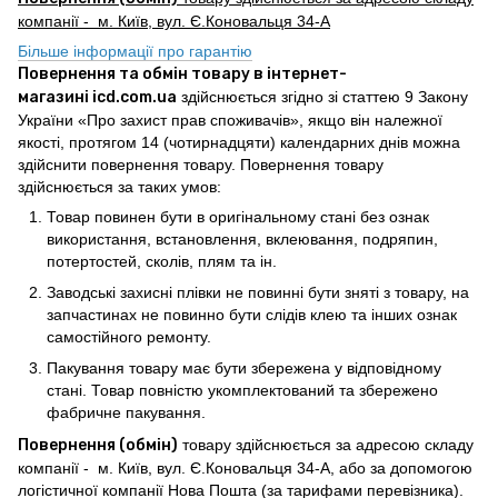
компанії - м. Київ, вул. Є.Коновальця 34-А
Більше інформації про гарантію
Повернення та обмін товару в інтернет-
магазині icd.com.ua
здійснюється згідно зі статтею 9 Закону
України «Про захист прав споживачів», якщо він належної
якості, протягом 14 (чотирнадцяти) календарних днів можна
здійснити повернення товару. Повернення товару
здійснюється за таких умов:
Товар повинен бути в оригінальному стані без ознак
використання, встановлення, вклеювання, подряпин,
потертостей, сколів, плям та ін.
Заводські захисні плівки не повинні бути зняті з товару, на
запчастинах не повинно бути слідів клею та інших ознак
самостійного ремонту.
Пакування товару має бути збережена у відповідному
стані. Товар повністю укомплектований та збережено
фабричне пакування.
Повернення (обмін)
товару здійснюється за адресою складу
компанії - м. Київ, вул. Є.Коновальця 34-А, або за допомогою
логістичної компанії Нова Пошта (за тарифами перевізника).