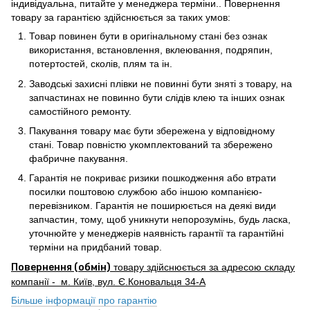
індивідуальна, питайте у менеджера терміни.. Повернення
товару за гарантією здійснюється за таких умов:
Товар повинен бути в оригінальному стані без ознак
використання, встановлення, вклеювання, подряпин,
потертостей, сколів, плям та ін.
Заводські захисні плівки не повинні бути зняті з товару, на
запчастинах не повинно бути слідів клею та інших ознак
самостійного ремонту.
Пакування товару має бути збережена у відповідному
стані. Товар повністю укомплектований та збережено
фабричне пакування.
Гарантія не покриває ризики пошкодження або втрати
посилки поштовою службою або іншою компанією-
перевізником. Гарантія не поширюється на деякі види
запчастин, тому, щоб уникнути непорозумінь, будь ласка,
уточнюйте у менеджерів наявність гарантії та гарантійні
терміни на придбаний товар.
Повернення (обмін)
товару здійснюється за адресою складу
компанії - м. Київ, вул. Є.Коновальця 34-А
Більше інформації про гарантію