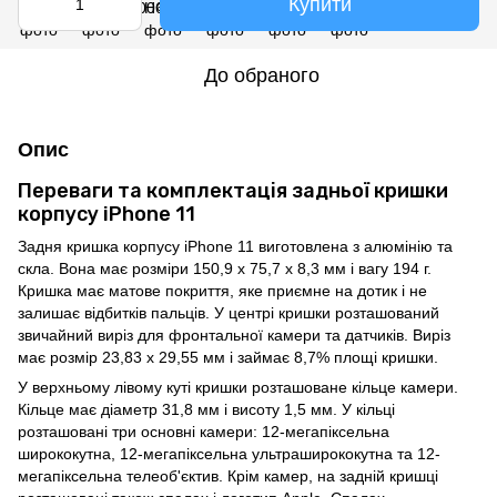
Купити
До обраного
Опис
Переваги та комплектація задньої кришки
корпусу iPhone 11
Задня кришка корпусу iPhone 11 виготовлена з алюмінію та
скла. Вона має розміри 150,9 x 75,7 x 8,3 мм і вагу 194 г.
Кришка має матове покриття, яке приємне на дотик і не
залишає відбитків пальців. У центрі кришки розташований
звичайний виріз для фронтальної камери та датчиків. Виріз
має розмір 23,83 x 29,55 мм і займає 8,7% площі кришки.
У верхньому лівому куті кришки розташоване кільце камери.
Кільце має діаметр 31,8 мм і висоту 1,5 мм. У кільці
розташовані три основні камери: 12-мегапіксельна
ширококутна, 12-мегапіксельна ультраширококутна та 12-
мегапіксельна телеоб'єктив. Крім камер, на задній кришці