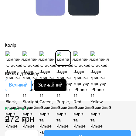
Колір
Виріз під камеру
Великий
Звичайний
В наявності
272 грн