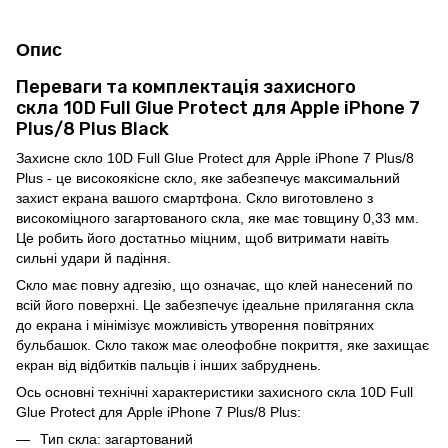
Опис
Переваги та комплектація захисного
скла 10D Full Glue Protect для Apple iPhone 7
Plus/8 Plus Black
Захисне скло 10D Full Glue Protect для Apple iPhone 7 Plus/8
Plus - це високоякісне скло, яке забезпечує максимальний
захист екрана вашого смартфона. Скло виготовлено з
високоміцного загартованого скла, яке має товщину 0,33 мм.
Це робить його достатньо міцним, щоб витримати навіть
сильні удари й падіння.
Скло має повну адгезію, що означає, що клей нанесений по
всій його поверхні. Це забезпечує ідеальне прилягання скла
до екрана і мінімізує можливість утворення повітряних
бульбашок. Скло також має олеофобне покриття, яке захищає
екран від відбитків пальців і інших забруднень.
Ось основні технічні характеристики захисного скла 10D Full
Glue Protect для Apple iPhone 7 Plus/8 Plus:
Тип скла: загартований