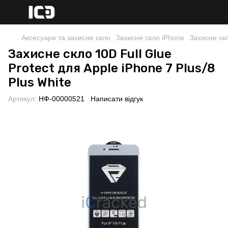
Аксесуари та захисне скло
Захисне скло iPhone
Захисне скл
Захисне скло 10D Full Glue
Protect для Apple iPhone 7 Plus/8
Plus White
Артикул:
НФ-00000521
Написати відгук