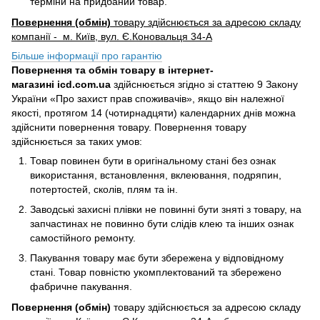
терміни на придбаний товар.
Повернення (обмін)
товару здійснюється за адресою складу
компанії - м. Київ, вул. Є.Коновальця 34-А
Більше інформації про гарантію
Повернення та обмін товару в інтернет-
магазині icd.com.ua
здійснюється згідно зі статтею 9 Закону
України «Про захист прав споживачів», якщо він належної
якості, протягом 14 (чотирнадцяти) календарних днів можна
здійснити повернення товару. Повернення товару
здійснюється за таких умов:
Товар повинен бути в оригінальному стані без ознак
використання, встановлення, вклеювання, подряпин,
потертостей, сколів, плям та ін.
Заводські захисні плівки не повинні бути зняті з товару, на
запчастинах не повинно бути слідів клею та інших ознак
самостійного ремонту.
Пакування товару має бути збережена у відповідному
стані. Товар повністю укомплектований та збережено
фабричне пакування.
Повернення (обмін)
товару здійснюється за адресою складу