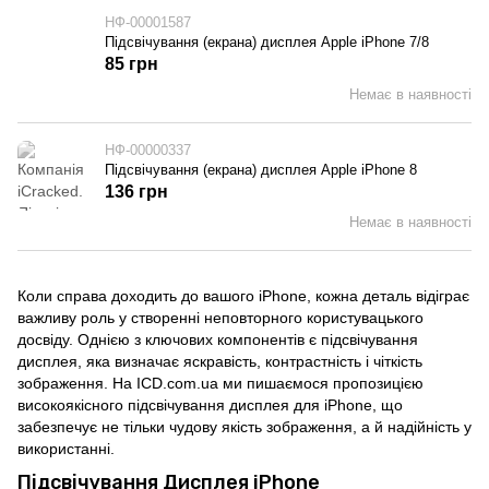
НФ-00001587
Підсвічування (екрана) дисплея Apple iPhone 7/8
85 грн
Немає в наявності
НФ-00000337
Підсвічування (екрана) дисплея Apple iPhone 8
136 грн
Немає в наявності
Коли справа доходить до вашого iPhone, кожна деталь відіграє
важливу роль у створенні неповторного користувацького
досвіду. Однією з ключових компонентів є підсвічування
дисплея, яка визначає яскравість, контрастність і чіткість
зображення. На ICD.com.ua ми пишаємося пропозицією
високоякісного підсвічування дисплея для iPhone, що
забезпечує не тільки чудову якість зображення, а й надійність у
використанні.
Підсвічування Дисплея iPhone