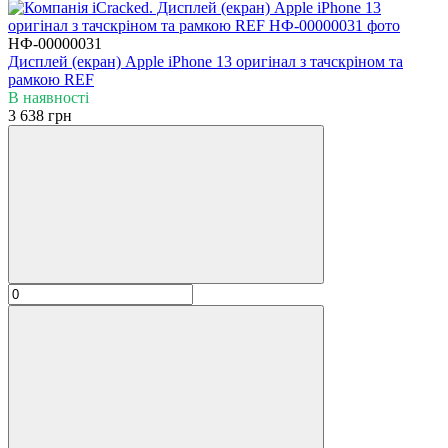
НФ-00000031
Дисплей (екран) Apple iPhone 13 оригінал з тачскріном та
рамкою REF
В наявності
3 638 грн