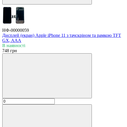
НФ-00000059
Дисплей (екран) Apple iPhone 11 з тачскріном та рамкою TFT
GX, AAA
В наявності
748 грн