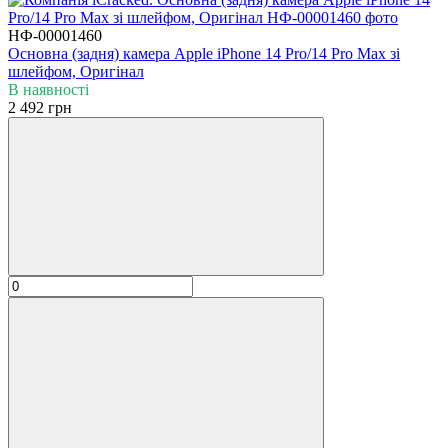
НФ-00001460
Основна (задня) камера Apple iPhone 14 Pro/14 Pro Max зі
шлейфом, Оригінал
В наявності
2 492 грн