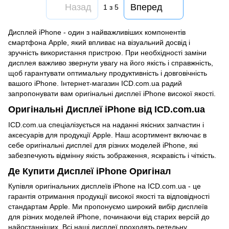
Назад
Вперед
1
з 5
Дисплей iPhone - один з найважливіших компонентів
смартфона Apple, який впливає на візуальний досвід і
зручність використання пристрою. При необхідності заміни
дисплея важливо звернути увагу на його якість і справжність,
щоб гарантувати оптимальну продуктивність і довговічність
вашого iPhone. Інтернет-магазин ICD.com.ua радий
запропонувати вам оригінальні дисплеї iPhone високої якості.
Оригінальні Дисплеї iPhone від ICD.com.ua
ICD.com.ua спеціалізується на наданні якісних запчастин і
аксесуарів для продукції Apple. Наш асортимент включає в
себе оригінальні дисплеї для різних моделей iPhone, які
забезпечують відмінну якість зображення, яскравість і чіткість.
Де Купити Дисплеї iPhone Оригінал
Купівля оригінальних дисплеїв iPhone на ICD.com.ua - це
гарантія отримання продукції високої якості та відповідності
стандартам Apple. Ми пропонуємо широкий вибір дисплеїв
для різних моделей iPhone, починаючи від старих версій до
найостанніших. Всі наші дисплеї проходять ретельну