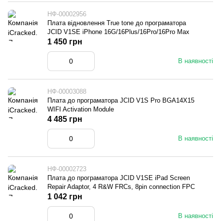
НФ-00002956
Плата відновлення True tone до програматора
JCID V1SE iPhone 16G/16Plus/16Pro/16Pro Max
1 450 грн
В наявності
НФ-00003088
Плата до програматора JCID V1S Pro BGA14X15
WIFI Activation Module
4 485 грн
В наявності
НФ-00002723
Плата до програматора JCID V1SE iPad Screen
Repair Adaptor, 4 R&W FRCs, 8pin connection FPC
1 042 грн
В наявності