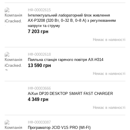
НФ-00002615
Інтелектуальний лабораторний блок живлення
AX-P3208 (320 Вт, 0–32 В, 0–8 А) з регулюванням
напруги та струму
7 203 грн
Немає в наявності
НФ-00002618
Паяльна станція гарячого повітря AX-H314
13 590 грн
Немає в наявності
НФ-00003666
AiXun DP20 DESKTOP SMART FAST CHARGER
4 349 грн
Немає в наявності
НФ-00003087
Програматор JCID V1S PRO (WI-FI)