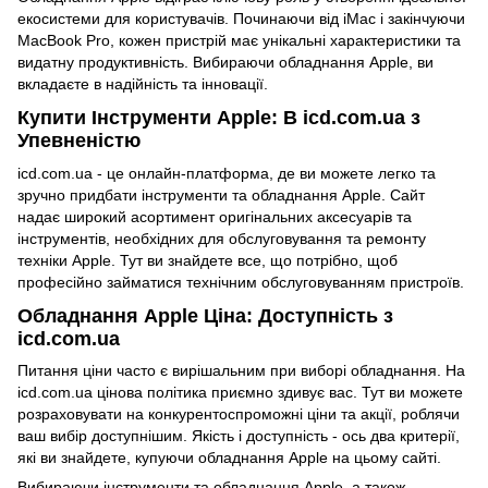
екосистеми для користувачів. Починаючи від iMac і закінчуючи
MacBook Pro, кожен пристрій має унікальні характеристики та
видатну продуктивність. Вибираючи обладнання Apple, ви
вкладаєте в надійність та інновації.
Купити Інструменти Apple: В icd.com.ua з
Упевненістю
icd.com.ua - це онлайн-платформа, де ви можете легко та
зручно придбати інструменти та обладнання Apple. Сайт
надає широкий асортимент оригінальних аксесуарів та
інструментів, необхідних для обслуговування та ремонту
техніки Apple. Тут ви знайдете все, що потрібно, щоб
професійно займатися технічним обслуговуванням пристроїв.
Обладнання Apple Ціна: Доступність з
icd.com.ua
Питання ціни часто є вирішальним при виборі обладнання. На
icd.com.ua цінова політика приємно здивує вас. Тут ви можете
розраховувати на конкурентоспроможні ціни та акції, роблячи
ваш вибір доступнішим. Якість і доступність - ось два критерії,
які ви знайдете, купуючи обладнання Apple на цьому сайті.
Вибираючи інструменти та обладнання Apple, а також