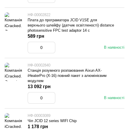
НФ-00002822
Плата до програматора JCID V1SE для
верхнього шлейфу (датчик освітленості) distance
photosensitive FPC test adaptor 14 с
589 грн
В наявності
НФ-00002840
Станція розумного розпаювання Aixun AX-
iHeaterPro (X-16) повний пакет з алюмінієвим
модулем
13 092 грн
В наявності
НФ-00003089
Чіп JCID 12 series WIFl Chip
1 178 грн