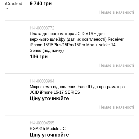
9 740 грн
Немає в наявності
НФ-00003772
Плата до програматора JCID V1SE для
верхнього шлейфу (датчик освітленості) Receiver
iPhone 15/15Plus/15Pro/15Pro Max + solder 14
Series (под пайку)
136 грн
Немає в наявності
НФ-00003994
Мікросхема відновлення Face ID до програматора
JCID iPhone 15-17 SERIES
Ціну уточнюйте
Немає в наявності
НФ-00004595
BGA315 Module JC
Ціну уточнюйте