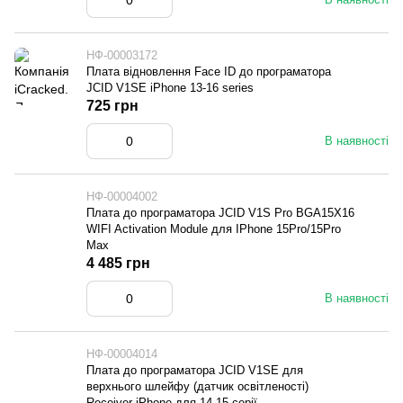
НФ-00003172
Плата відновлення Face ID до програматора
JCID V1SE iPhone 13-16 series
725 грн
В наявності
НФ-00004002
Плата до програматора JCID V1S Pro BGA15X16
WIFI Activation Module для IPhone 15Pro/15Pro
Max
4 485 грн
В наявності
НФ-00004014
Плата до програматора JCID V1SE для
верхнього шлейфу (датчик освітленості)
Receiver iPhone для 14-15 серії