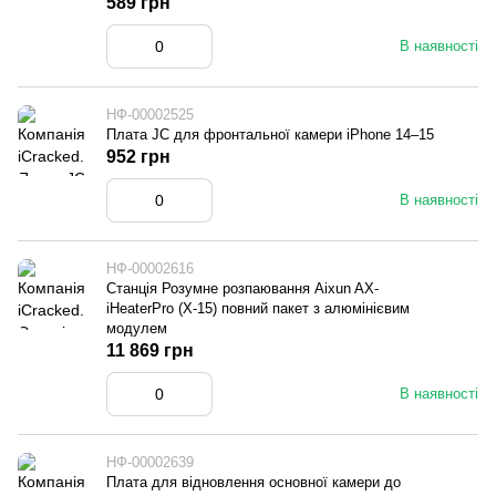
589 грн
В наявності
НФ-00002525
Плата JC для фронтальної камери iPhone 14–15
952 грн
В наявності
НФ-00002616
Станція Розумне розпаювання Aixun AX-
iHeaterPro (X-15) повний пакет з алюмінієвим
модулем
11 869 грн
В наявності
НФ-00002639
Плата для відновлення основної камери до