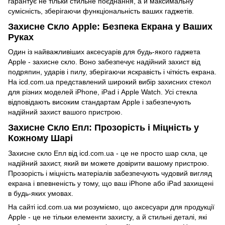
гарантує не тільки стильне поєднання, а й максимальну
сумісність, зберігаючи функціональність ваших гаджетів.
Захисне Скло Apple: Безпека Екрана у Ваших
Руках
Один із найважливіших аксесуарів для будь-якого гаджета
Apple - захисне скло. Воно забезпечує надійний захист від
подряпин, ударів і пилу, зберігаючи яскравість і чіткість екрана.
На icd.com.ua представлений широкий вибір захисних стекол
для різних моделей iPhone, iPad і Apple Watch. Усі стекла
відповідають високим стандартам Apple і забезпечують
надійний захист вашого пристрою.
Захисне Скло Епл: Прозорість і Міцність у
Кожному Шарі
Захисне скло Епл від icd.com.ua - це не просто шар скла, це
надійний захист, який ви можете довірити вашому пристрою.
Прозорість і міцність матеріалів забезпечують чудовий вигляд
екрана і впевненість у тому, що ваш iPhone або iPad захищені
в будь-яких умовах.
На сайті icd.com.ua ми розуміємо, що аксесуари для продукції
Apple - це не тільки елементи захисту, а й стильні деталі, які