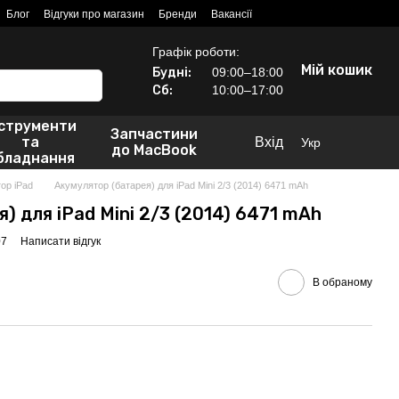
Блог
Відгуки про магазин
Бренди
Вакансії
Графік роботи:
Мій кошик
Будні:
09:00–18:00
Сб:
10:00–17:00
нструменти
Запчастини
та
Вхід
Укр
до MacBook
бладнання
ор iPad
Акумулятор (батарея) для iPad Mini 2/3 (2014) 6471 mAh
) для iPad Mini 2/3 (2014) 6471 mAh
07
Написати відгук
В обраному