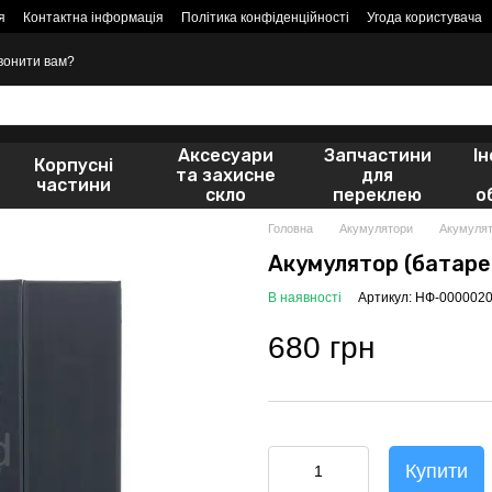
я
Контактна інформація
Політика конфіденційності
Угода користувача
вонити вам?
Аксесуари
Запчастини
І
Корпусні
та захисне
для
частини
скло
переклею
о
Головна
Акумулятори
Акумулят
Акумулятор (батарея
В наявності
Артикул: НФ-000002
680 грн
Купити