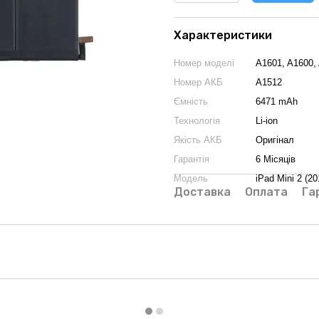
Характеристики
Номер моделі
A1601, A1600,
Номер АКБ
A1512
Ємність
6471 mAh
Технологія
Li-ion
Якість АКБ
Оригінал
Гарантія
6 Місяців
Модель
iPad Mini 2 (20
Доставка
Оплата
Га