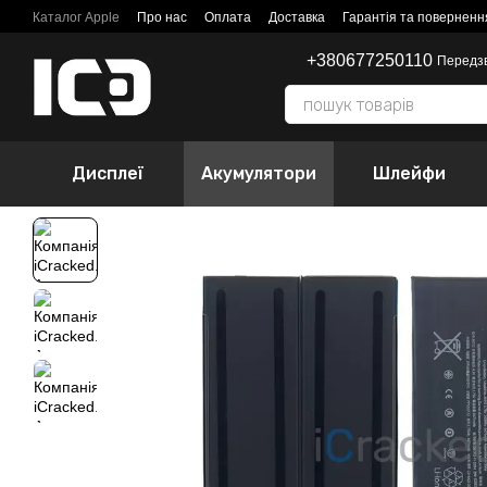
Перейти до основного контенту
Каталог Apple
Про нас
Оплата
Доставка
Гарантія та поверненн
+380677250110
Передз
Дисплеї
Акумулятори
Шлейфи