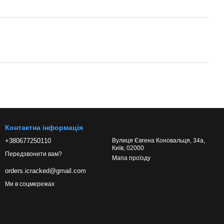
Контактна інформація
+380677250110
Вулиця Євгена Коновальця, 34а,
Київ, 02000
Передзвонити вам?
Мапа проїзду
orders.icracked@gmail.com
Ми в соцмережах