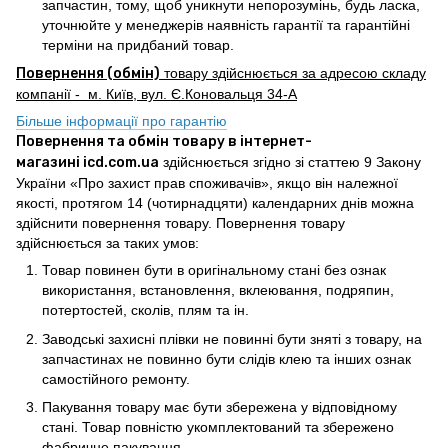
запчастин, тому, щоб уникнути непорозумінь, будь ласка,
уточнюйте у менеджерів наявність гарантії та гарантійні
терміни на придбаний товар.
Повернення (обмін)
товару здійснюється за адресою складу
компанії - м. Київ, вул. Є.Коновальця 34-А
Більше інформації про гарантію
Повернення та обмін товару в інтернет-
магазині icd.com.ua
здійснюється згідно зі статтею 9 Закону
України «Про захист прав споживачів», якщо він належної
якості, протягом 14 (чотирнадцяти) календарних днів можна
здійснити повернення товару. Повернення товару
здійснюється за таких умов:
Товар повинен бути в оригінальному стані без ознак
використання, встановлення, вклеювання, подряпин,
потертостей, сколів, плям та ін.
Заводські захисні плівки не повинні бути зняті з товару, на
запчастинах не повинно бути слідів клею та інших ознак
самостійного ремонту.
Пакування товару має бути збережена у відповідному
стані. Товар повністю укомплектований та збережено
фабричне пакування.