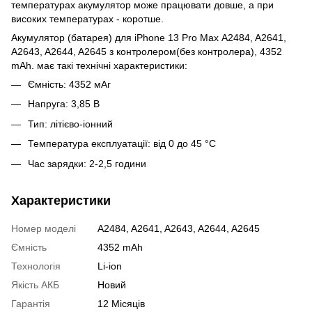
температурах акумулятор може працювати довше, а при
високих температурах - коротше.
Акумулятор (батарея) для iPhone 13 Pro Max A2484, A2641,
A2643, A2644, A2645 з контролером(без контролера), 4352
mAh. має такі технічні характеристики:
Ємність: 4352 мАг
Напруга: 3,85 В
Тип: літієво-іонний
Температура експлуатації: від 0 до 45 °C
Час зарядки: 2-2,5 години
Характеристики
Номер моделі
A2484, A2641, A2643, A2644, A2645
Ємність
4352 mAh
Технологія
Li-ion
Якість АКБ
Новий
Гарантія
12 Місяців