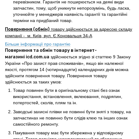
перевізником. Гарантія не поширюється на деякі види
запчастин, тому, щоб уникнути непорозумінь, будь ласка,
уточнюйте у менеджерів наявність гарантії та гарантійні
терміни на придбаний товар.
Повернення (обмін)
товару здійснюється за адресою складу
компанії - м. Київ, вул. Є.Коновальця 34-А
Більше інформації про гарантію
Повернення та обмін товару в інтернет-
магазині icd.com.ua
здійснюється згідно зі статтею 9 Закону
України «Про захист прав споживачів», якщо він належної
якості, протягом 14 (чотирнадцяти) календарних днів можна
здійснити повернення товару. Повернення товару
здійснюється за таких умов:
Товар повинен бути в оригінальному стані без ознак
використання, встановлення, вклеювання, подряпин,
потертостей, сколів, плям та ін.
Заводські захисні плівки не повинні бути зняті з товару, на
запчастинах не повинно бути слідів клею та інших ознак
самостійного ремонту.
Пакування товару має бути збережена у відповідному