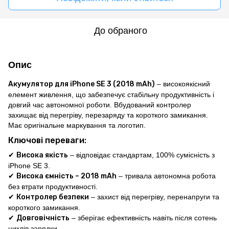
До обраного
Опис
Акумулятор для iPhone SE 3 (
2018 mAh
)
– високоякісний
елемент живлення, що забезпечує стабільну продуктивність і
довгий час автономної роботи. Вбудований контролер
захищає від перегріву, перезаряду та короткого замикання.
Має оригінальне маркування та логотип.
Ключові переваги:
✔
Висока якість
– відповідає стандартам, 100% сумісність з
iPhone SE 3.
✔
Висока ємність – 2018 mAh
– тривала автономна робота
без втрати продуктивності.
✔
Контролер безпеки
– захист від перегріву, перенапруги та
короткого замикання.
✔
Довговічність
– зберігає ефективність навіть після сотень
циклів зарядки.