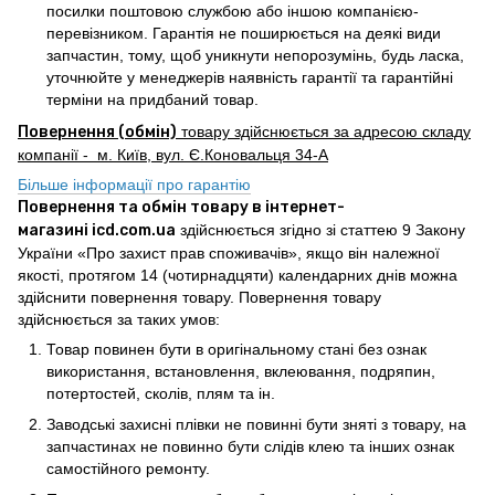
посилки поштовою службою або іншою компанією-
перевізником. Гарантія не поширюється на деякі види
запчастин, тому, щоб уникнути непорозумінь, будь ласка,
уточнюйте у менеджерів наявність гарантії та гарантійні
терміни на придбаний товар.
Повернення (обмін)
товару здійснюється за адресою складу
компанії - м. Київ, вул. Є.Коновальця 34-А
Більше інформації про гарантію
Повернення та обмін товару в інтернет-
магазині icd.com.ua
здійснюється згідно зі статтею 9 Закону
України «Про захист прав споживачів», якщо він належної
якості, протягом 14 (чотирнадцяти) календарних днів можна
здійснити повернення товару. Повернення товару
здійснюється за таких умов:
Товар повинен бути в оригінальному стані без ознак
використання, встановлення, вклеювання, подряпин,
потертостей, сколів, плям та ін.
Заводські захисні плівки не повинні бути зняті з товару, на
запчастинах не повинно бути слідів клею та інших ознак
самостійного ремонту.