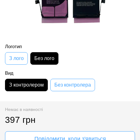
Логотип
З лого
Без лого
Вид
З контролером
Без контролера
Немає в наявності
397 грн
Повідомити, коли з'явиться