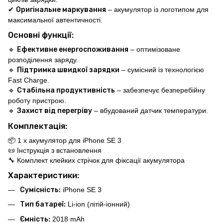
✔
Оригінальне маркування
– акумулятор із логотипом для
максимальної автентичності.
Основні функції:
🔹
Ефективне енергоспоживання
– оптимізоване
розподілення заряду.
🔹
Підтримка швидкої зарядки
– сумісний із технологією
Fast Charge.
🔹
Стабільна продуктивність
– забезпечує безперебійну
роботу пристрою.
🔹
Захист від перегріву
– вбудований датчик температури.
Комплектація:
📦 1 x акумулятор для iPhone SE 3
📜 Інструкція з встановлення
🔧 Комплект клейких стрічок для фіксації акумулятора
Характеристики:
Сумісність:
iPhone SE 3
Тип батареї:
Li-ion (літій-іонний)
Ємність:
2018 mAh