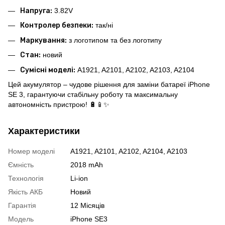
Напруга:
3.82V
Контролер безпеки:
так/ні
Маркування:
з логотипом та без логотипу
Стан:
новий
Сумісні моделі:
A1921, A2101, A2102, A2103, A2104
Цей акумулятор – чудове рішення для заміни батареї iPhone
SE 3, гарантуючи стабільну роботу та максимальну
автономність пристрою! 🔋📱✨
Характеристики
Номер моделі
A1921, A2101, A2102, A2104, A2103
Ємність
2018 mAh
Технологія
Li-ion
Якість АКБ
Новий
Гарантія
12 Місяців
Модель
iPhone SE3