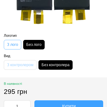
Логотип
З лого
Без лого
Вид
З контролером
Без контролера
В наявності
295 грн
Купити