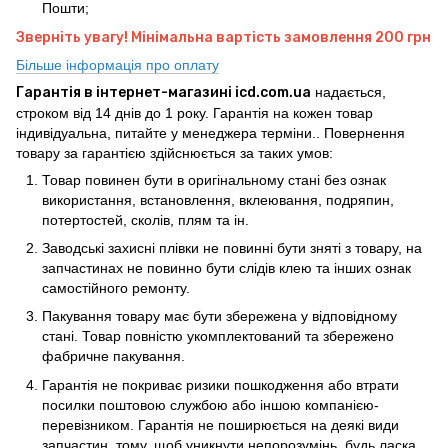
Пошти;
Зверніть увагу! Мінімальна вартість замовлення 200 грн
Більше інформація про оплату
Гарантія в інтернет-магазині icd.com.ua
надається,
строком від 14 днів до 1 року. Гарантія на кожен товар
індивідуальна, питайте у менеджера терміни.. Повернення
товару за гарантією здійснюється за таких умов:
Товар повинен бути в оригінальному стані без ознак
використання, встановлення, вклеювання, подряпин,
потертостей, сколів, плям та ін.
Заводські захисні плівки не повинні бути зняті з товару, на
запчастинах не повинно бути слідів клею та інших ознак
самостійного ремонту.
Пакування товару має бути збережена у відповідному
стані. Товар повністю укомплектований та збережено
фабричне пакування.
Гарантія не покриває ризики пошкодження або втрати
посилки поштовою службою або іншою компанією-
перевізником. Гарантія не поширюється на деякі види
запчастин, тому, щоб уникнути непорозумінь, будь ласка,