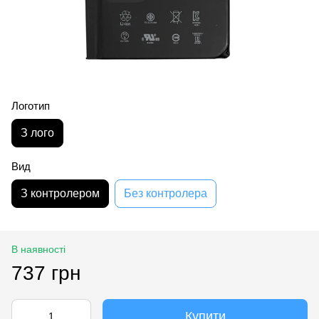
Логотип
З лого
Вид
З контролером
Без контролера
В наявності
737 грн
Купити