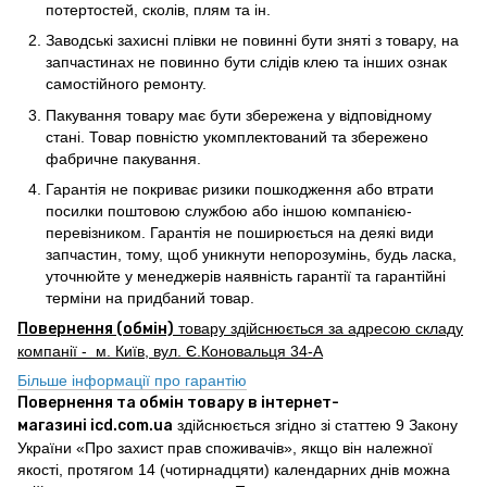
потертостей, сколів, плям та ін.
Заводські захисні плівки не повинні бути зняті з товару, на
запчастинах не повинно бути слідів клею та інших ознак
самостійного ремонту.
Пакування товару має бути збережена у відповідному
стані. Товар повністю укомплектований та збережено
фабричне пакування.
Гарантія не покриває ризики пошкодження або втрати
посилки поштовою службою або іншою компанією-
перевізником. Гарантія не поширюється на деякі види
запчастин, тому, щоб уникнути непорозумінь, будь ласка,
уточнюйте у менеджерів наявність гарантії та гарантійні
терміни на придбаний товар.
Повернення (обмін)
товару здійснюється за адресою складу
компанії - м. Київ, вул. Є.Коновальця 34-А
Більше інформації про гарантію
Повернення та обмін товару в інтернет-
магазині icd.com.ua
здійснюється згідно зі статтею 9 Закону
України «Про захист прав споживачів», якщо він належної
якості, протягом 14 (чотирнадцяти) календарних днів можна