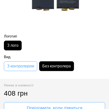
Логотип
З лого
Вид
З контролером
Без контролера
Немає в наявності
408 грн
Повідомити, коли з'явиться