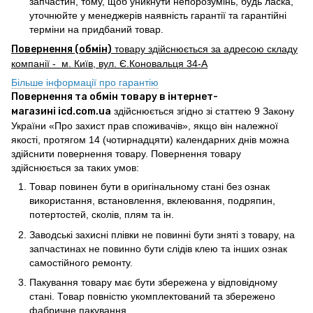
запчастин, тому, щоб уникнути непорозумінь, будь ласка,
уточнюйте у менеджерів наявність гарантії та гарантійні
терміни на придбаний товар.
Повернення (обмін)
товару здійснюється за адресою складу
компанії - м. Київ, вул. Є.Коновальця 34-А
Більше інформації про гарантію
Повернення та обмін товару в інтернет-
магазині icd.com.ua
здійснюється згідно зі статтею 9 Закону
України «Про захист прав споживачів», якщо він належної
якості, протягом 14 (чотирнадцяти) календарних днів можна
здійснити повернення товару. Повернення товару
здійснюється за таких умов:
Товар повинен бути в оригінальному стані без ознак
використання, встановлення, вклеювання, подряпин,
потертостей, сколів, плям та ін.
Заводські захисні плівки не повинні бути зняті з товару, на
запчастинах не повинно бути слідів клею та інших ознак
самостійного ремонту.
Пакування товару має бути збережена у відповідному
стані. Товар повністю укомплектований та збережено
фабричне пакування.