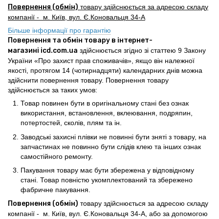
Повернення (обмін)
товару здійснюється за адресою складу
компанії - м. Київ, вул. Є.Коновальця 34-А
Більше інформації про гарантію
Повернення та обмін товару в інтернет-
магазині icd.com.ua
здійснюється згідно зі статтею 9 Закону
України «Про захист прав споживачів», якщо він належної
якості, протягом 14 (чотирнадцяти) календарних днів можна
здійснити повернення товару. Повернення товару
здійснюється за таких умов:
Товар повинен бути в оригінальному стані без ознак
використання, встановлення, вклеювання, подряпин,
потертостей, сколів, плям та ін.
Заводські захисні плівки не повинні бути зняті з товару, на
запчастинах не повинно бути слідів клею та інших ознак
самостійного ремонту.
Пакування товару має бути збережена у відповідному
стані. Товар повністю укомплектований та збережено
фабричне пакування.
Повернення (обмін)
товару здійснюється за адресою складу
компанії - м. Київ, вул. Є.Коновальця 34-А, або за допомогою