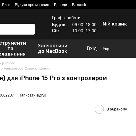
Блог
Відгуки про магазин
Бренди
Вакансії
Графік роботи:
Мій кошик
Будні:
09:00–18:00
Сб:
10:00–17:00
нструменти
Запчастини
та
Вхід
Укр
до MacBook
бладнання
ор iPhone
o з контролером Оригінал. Донор
) для iPhone 15 Pro з контролером
00002287
Написати відгук
В обраному