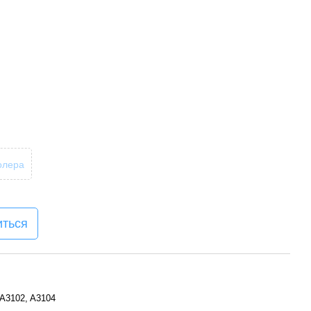
олера
иться
 A3102, A3104