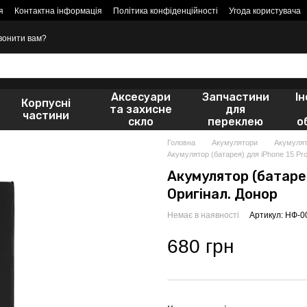
я
Контактна інформація
Політика конфіденційності
Угода користувача
вонити вам?
Аксесуари
Запчастини
І
Корпусні
та захисне
для
частини
скло
переклею
о
Головна
Акумулятори
Акумулят
Акумулятор (батарея) для iPhone 15 Pr
Акумулятор (батарея
Оригінал. Донор
Немає в наявності
Артикул: НФ-
680 грн