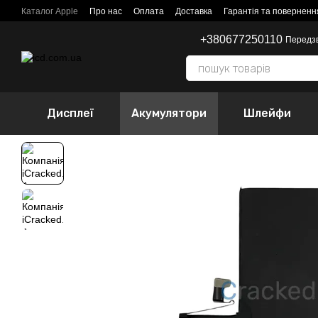
Перейти до основного контенту
Каталог Apple
Про нас
Оплата
Доставка
Гарантія та поверненн
+380677250110
Передз
Дисплеї
Акумулятори
Шлейфи