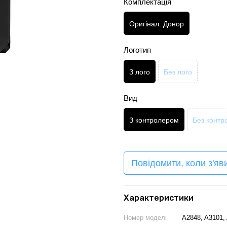
Комплектація
Оригінал. Донор
Логотип
З лого
Без лого
Вид
З контролером
Без контр
Повідомити, коли з'яв
Характеристики
Номер моделі
A2848, A3101,