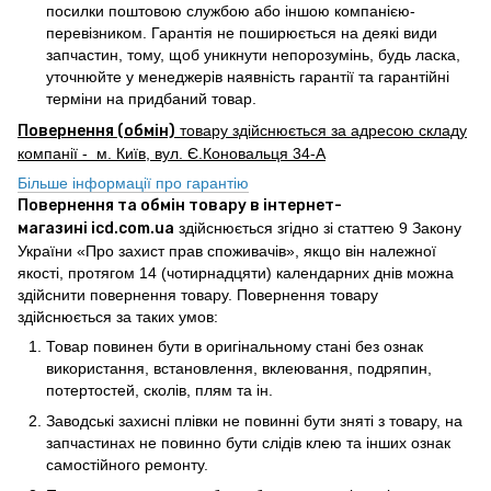
посилки поштовою службою або іншою компанією-
перевізником. Гарантія не поширюється на деякі види
запчастин, тому, щоб уникнути непорозумінь, будь ласка,
уточнюйте у менеджерів наявність гарантії та гарантійні
терміни на придбаний товар.
Повернення (обмін)
товару здійснюється за адресою складу
компанії - м. Київ, вул. Є.Коновальця 34-А
Більше інформації про гарантію
Повернення та обмін товару в інтернет-
магазині icd.com.ua
здійснюється згідно зі статтею 9 Закону
України «Про захист прав споживачів», якщо він належної
якості, протягом 14 (чотирнадцяти) календарних днів можна
здійснити повернення товару. Повернення товару
здійснюється за таких умов:
Товар повинен бути в оригінальному стані без ознак
використання, встановлення, вклеювання, подряпин,
потертостей, сколів, плям та ін.
Заводські захисні плівки не повинні бути зняті з товару, на
запчастинах не повинно бути слідів клею та інших ознак
самостійного ремонту.