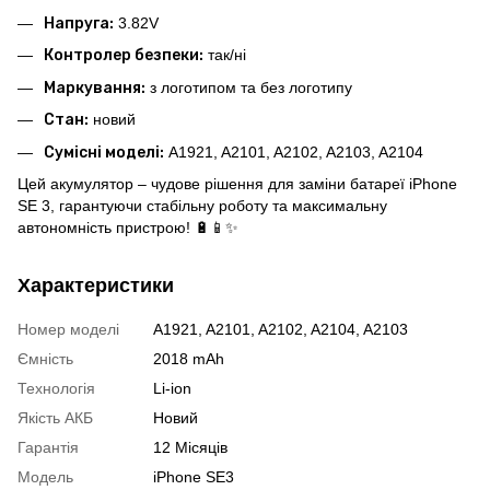
Напруга:
3.82V
Контролер безпеки:
так/ні
Маркування:
з логотипом та без логотипу
Стан:
новий
Сумісні моделі:
A1921, A2101, A2102, A2103, A2104
Цей акумулятор – чудове рішення для заміни батареї iPhone
SE 3, гарантуючи стабільну роботу та максимальну
автономність пристрою! 🔋📱✨
Характеристики
Номер моделі
A1921, A2101, A2102, A2104, A2103
Ємність
2018 mAh
Технологія
Li-ion
Якість АКБ
Новий
Гарантія
12 Місяців
Модель
iPhone SE3