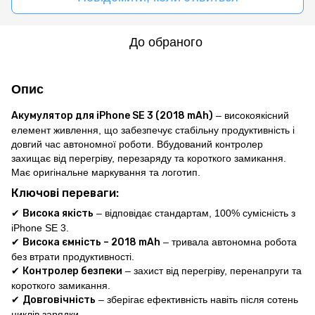
До обраного
Опис
Акумулятор для iPhone SE 3 (
2018 mAh
)
– високоякісний
елемент живлення, що забезпечує стабільну продуктивність і
довгий час автономної роботи. Вбудований контролер
захищає від перегріву, перезаряду та короткого замикання.
Має оригінальне маркування та логотип.
Ключові переваги:
✔
Висока якість
– відповідає стандартам, 100% сумісність з
iPhone SE 3.
✔
Висока ємність – 2018 mAh
– тривала автономна робота
без втрати продуктивності.
✔
Контролер безпеки
– захист від перегріву, перенапруги та
короткого замикання.
✔
Довговічність
– зберігає ефективність навіть після сотень
циклів зарядки.