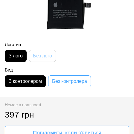
Логотип
З лого
Без лого
Вид
З контролером
Без контролера
Немає в наявності
397 грн
Повідомити, коли з'явиться