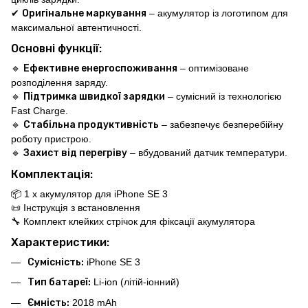
✔
Оригінальне маркування
– акумулятор із логотипом для
максимальної автентичності.
Основні функції:
🔹
Ефективне енергоспоживання
– оптимізоване
розподілення заряду.
🔹
Підтримка швидкої зарядки
– сумісний із технологією
Fast Charge.
🔹
Стабільна продуктивність
– забезпечує безперебійну
роботу пристрою.
🔹
Захист від перегріву
– вбудований датчик температури.
Комплектація:
📦 1 x акумулятор для iPhone SE 3
📜 Інструкція з встановлення
🔧 Комплект клейких стрічок для фіксації акумулятора
Характеристики:
Сумісність:
iPhone SE 3
Тип батареї:
Li-ion (літій-іонний)
Ємність:
2018 mAh