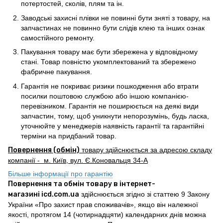
потертостей, сколів, плям та ін.
Заводські захисні плівки не повинні бути зняті з товару, на
запчастинах не повинно бути слідів клею та інших ознак
самостійного ремонту.
Пакування товару має бути збережена у відповідному
стані. Товар повністю укомплектований та збережено
фабричне пакування.
Гарантія не покриває ризики пошкодження або втрати
посилки поштовою службою або іншою компанією-
перевізником. Гарантія не поширюється на деякі види
запчастин, тому, щоб уникнути непорозумінь, будь ласка,
уточнюйте у менеджерів наявність гарантії та гарантійні
терміни на придбаний товар.
Повернення (обмін)
товару здійснюється за адресою складу
компанії - м. Київ, вул. Є.Коновальця 34-А
Більше інформації про гарантію
Повернення та обмін товару в інтернет-
магазині icd.com.ua
здійснюється згідно зі статтею 9 Закону
України «Про захист прав споживачів», якщо він належної
якості, протягом 14 (чотирнадцяти) календарних днів можна