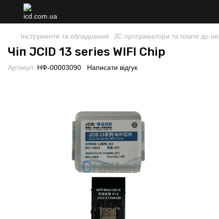
Інструменти та обладнання
JC програматори та плати до ни
Чіп JCID 13 series WIFl Chip
Артикул:
НФ-00003090
Написати відгук