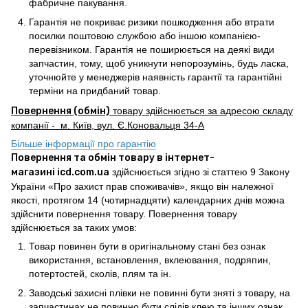
фабричне пакування.
Гарантія не покриває ризики пошкодження або втрати
посилки поштовою службою або іншою компанією-
перевізником. Гарантія не поширюється на деякі види
запчастин, тому, щоб уникнути непорозумінь, будь ласка,
уточнюйте у менеджерів наявність гарантії та гарантійні
терміни на придбаний товар.
Повернення (обмін)
товару здійснюється за адресою складу
компанії - м. Київ, вул. Є.Коновальця 34-А
Більше інформації про гарантію
Повернення та обмін товару в інтернет-
магазині icd.com.ua
здійснюється згідно зі статтею 9 Закону
України «Про захист прав споживачів», якщо він належної
якості, протягом 14 (чотирнадцяти) календарних днів можна
здійснити повернення товару. Повернення товару
здійснюється за таких умов:
Товар повинен бути в оригінальному стані без ознак
використання, встановлення, вклеювання, подряпин,
потертостей, сколів, плям та ін.
Заводські захисні плівки не повинні бути зняті з товару, на
запчастинах не повинно бути слідів клею та інших ознак