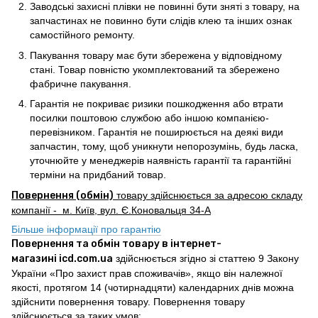
Заводські захисні плівки не повинні бути зняті з товару, на
запчастинах не повинно бути слідів клею та інших ознак
самостійного ремонту.
Пакування товару має бути збережена у відповідному
стані. Товар повністю укомплектований та збережено
фабричне пакування.
Гарантія не покриває ризики пошкодження або втрати
посилки поштовою службою або іншою компанією-
перевізником. Гарантія не поширюється на деякі види
запчастин, тому, щоб уникнути непорозумінь, будь ласка,
уточнюйте у менеджерів наявність гарантії та гарантійні
терміни на придбаний товар.
Повернення (обмін)
товару здійснюється за адресою складу
компанії - м. Київ, вул. Є.Коновальця 34-А
Більше інформації про гарантію
Повернення та обмін товару в інтернет-
магазині icd.com.ua
здійснюється згідно зі статтею 9 Закону
України «Про захист прав споживачів», якщо він належної
якості, протягом 14 (чотирнадцяти) календарних днів можна
здійснити повернення товару. Повернення товару
здійснюється за таких умов: