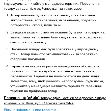
індивідуальна, питайте у менеджера терміни.. Повернення
товару за гарантією здійснюється за таких умов:
Товар повинен бути в оригінальному стані без ознак
використання, встановлення, вклеювання, подряпин,
потертостей, сколів, плям та ін.
Заводські захисні плівки не повинні бути зняті з товару, на
запчастинах не повинно бути слідів клею та інших ознак
самостійного ремонту.
Пакування товару має бути збережена у відповідному
стані. Товар повністю укомплектований та збережено
фабричне пакування.
Гарантія не покриває ризики пошкодження або втрати
посилки поштовою службою або іншою компанією-
перевізником. Гарантія не поширюється на деякі види
запчастин, тому, щоб уникнути непорозумінь, будь ласка,
уточнюйте у менеджерів наявність гарантії та гарантійні
терміни на придбаний товар.
Повернення (обмін)
товару здійснюється за адресою складу
компанії - м. Київ, вул. Є.Коновальця 34-А
Більше інформації про гарантію