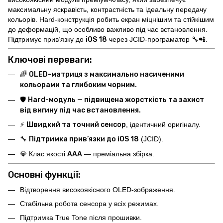
максимальну яскравість, контрастність та ідеальну передачу
кольорів. Hard-конструкція робить екран міцнішим та стійкішим
до деформацій, що особливо важливо під час встановлення.
Підтримує прив’язку до
iOS 18
через JCID-програматор 🔧📲.
Ключові переваги:
🌈
OLED-матриця з максимально насиченими
кольорами та глибоким чорним.
🛡️
Hard-модуль — підвищена жорсткість та захист
від вигину під час встановлення.
⚡
Швидкий та точний сенсор
, ідентичний оригіналу.
🔧
Підтримка прив’язки до iOS 18
(JCID).
💎 Клас якості
AAA
— преміальна збірка.
Основні функції:
Відтворення високоякісного OLED-зображення.
Стабільна робота сенсора у всіх режимах.
Підтримка True Tone після прошивки.