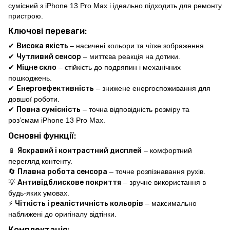
сумісний з iPhone 13 Pro Max і ідеально підходить для ремонту
пристрою.
Ключові переваги:
✔
Висока якість
– насичені кольори та чітке зображення.
✔
Чутливий сенсор
– миттєва реакція на дотики.
✔
Міцне скло
– стійкість до подряпин і механічних
пошкоджень.
✔
Енергоефективність
– знижене енергоспоживання для
довшої роботи.
✔
Повна сумісність
– точна відповідність розміру та
роз’ємам iPhone 13 Pro Max.
Основні функції:
📱
Яскравий і контрастний дисплей
– комфортний
перегляд контенту.
🔄
Плавна робота сенсора
– точне розпізнавання рухів.
💡
Антивідблискове покриття
– зручне використання в
будь-яких умовах.
⚡
Чіткість і реалістичність кольорів
– максимально
наближені до оригіналу відтінки.
Комплектація: