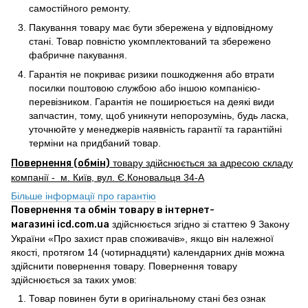
самостійного ремонту.
Пакування товару має бути збережена у відповідному
стані. Товар повністю укомплектований та збережено
фабричне пакування.
Гарантія не покриває ризики пошкодження або втрати
посилки поштовою службою або іншою компанією-
перевізником. Гарантія не поширюється на деякі види
запчастин, тому, щоб уникнути непорозумінь, будь ласка,
уточнюйте у менеджерів наявність гарантії та гарантійні
терміни на придбаний товар.
Повернення (обмін)
товару здійснюється за адресою складу
компанії - м. Київ, вул. Є.Коновальця 34-А
Більше інформації про гарантію
Повернення та обмін товару в інтернет-
магазині icd.com.ua
здійснюється згідно зі статтею 9 Закону
України «Про захист прав споживачів», якщо він належної
якості, протягом 14 (чотирнадцяти) календарних днів можна
здійснити повернення товару. Повернення товару
здійснюється за таких умов:
Товар повинен бути в оригінальному стані без ознак