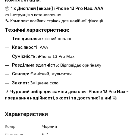
📦
1 x Дисплей (екран) iPhone 13 Pro Max, AAA
📜 Інструкція з встановлення
🔧 Комплект клейких стрічок для надійної фіксації
Технічні характеристики:
Тип дисплея:
якісний аналог
Клас якості:
AAA
Сумісність:
iPhone 13 Pro Max
Роздільна здатність:
Відповідає оригіналу
Сенсор:
Ємнісний, мультитач
Захист:
Зміцнене скло
📌
Чудовий вибір для заміни дисплея iPhone 13 Pro Max –
поєднання надійності, якості та доступної ціни!
🚀
Характеристики
Колір
Чорний
Діагональ
6.7